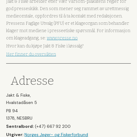
Jakt & Fiske arbeider etter Vær Varsom-plakatens regler for
god presseskikk. Den som mener seg rammet av urettmessig
medieomtale, oppfordres til å ta kontakt med redaksjonen.
Pressens Faglige Utvalg (PFU) er et klageorgan som behandler
klager mot mediene i presseetiske spørsmål. For informasjon
om klageadgang, se:
www.presse.no
Hvor kan du kjøpe Jakt & Fiske i løssalg?
Her finner du oversikten
Adresse
Jakt & Fiske,
Hvalstadåsen 5
PB 94
1378, NESBRU
Sentralbord:
(+47) 667 92 200
Utgiver:
Norges Jeger- og Fiskerforbund