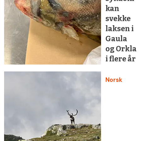
kan
svekke
laksen i
Gaula
og Orkla
i flere år
Norsk