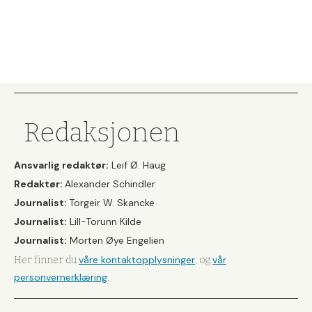
Redaksjonen
Ansvarlig redaktør:
Leif Ø. Haug
Redaktør:
Alexander Schindler
Journalist:
Torgeir W. Skancke
Journalist:
Lill-Torunn Kilde
Journalist:
Morten Øye Engelien
våre kontaktopplysninger
vår
Her finner du
, og
personvernerklæring
.