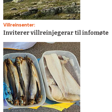
Villreinsenter:
Inviterer villreinjegerar til infomøte