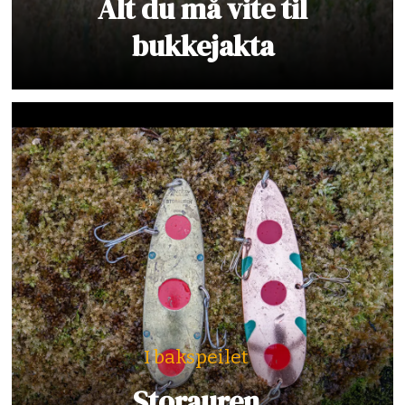
Alt du må vite til
bukkejakta
I bakspeilet
Storauren