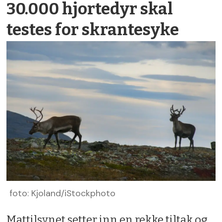
30.000 hjorte­dyr skal
testes for skrante­syke
foto: Kjoland/iStockphoto
Mattilsynet setter inn en rekke tiltak og