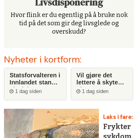
Livsdisponering
Hvor flink er du egentlig på å bruke nok
tid på det som gir deg livsglede og
overskudd?
Nyheter i kortform:
Statsforvalteren i
Vil gjøre det
Innlandet stanser
lettere å skyte
ulvejakt
ulv
1 dag siden
1 dag siden
Laks i fare:
Frykter
sykdom