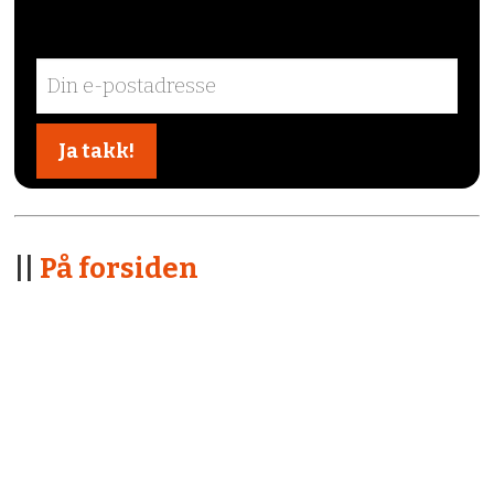
||
På forsiden