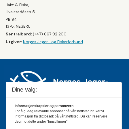
Jakt & Fiske,
Hvalstadåsen 5
PB 94
1378, NESBRU
Sentralbord:
(+47) 667 92 200
Utgiver:
Norges Jeger- og Fiskerforbund
Dine valg:
Informasjonskapsler og personvern
For å gi deg relevante annonser på vårt nettsted bruker vi
Jakt & Fiske er landets største og eldste magasin for
informasjon fra ditt besøk på vårt nettsted. Du kan reservere
jakt- og fiskeinteresserte med 195 000 månedlige
deg mot dette under "Innstillinger".
lesere og et opplag på rundt 90 000 eksemplarer.