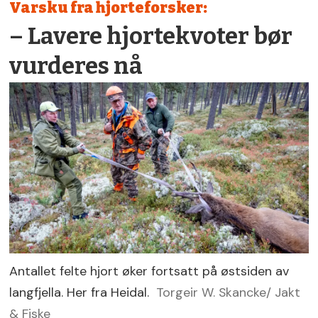
Varsku fra hjorteforsker:
– Lavere hjortekvoter bør
vurderes nå
Antallet felte hjort øker fortsatt på østsiden av
langfjella. Her fra Heidal.
Torgeir W. Skancke/ Jakt
& Fiske