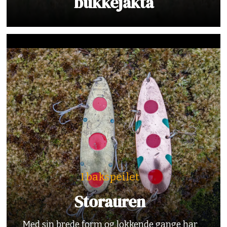
bukkejakta
I bakspeilet
Storauren
Med sin brede form og lokkende gange har