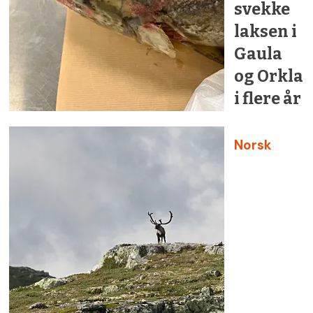
svekke
laksen i
Gaula
og Orkla
i flere år
Norsk