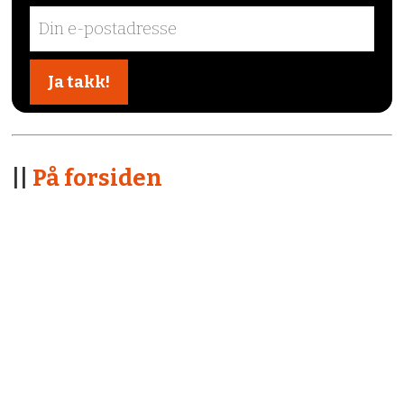
||
På forsiden