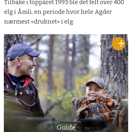
Tilbake i toppåret 1993 ble det felt over 400
elg i Åmli, en periode hvor hele Agder
nærmest «druknet» i elg.
Guide