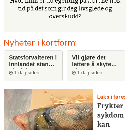
Hvor flink er du egentlig på å bruke nok
tid på det som gir deg livsglede og
overskudd?
Nyheter i kortform:
Statsforvalteren i
Vil gjøre det
Innlandet stanser
lettere å skyte
ulvejakt
ulv
1 dag siden
1 dag siden
Laks i fare:
Frykter
sykdom
kan