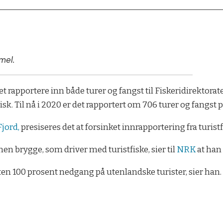
mel.
 rapportere inn både turer og fangst til Fiskeridirektoratet.
isk. Til nå i 2020 er det rapportert om 706 turer og fangst p
Fjord,
presiseres det at forsinket innrapportering fra turist
men brygge, som driver med turistfiske, sier til
NRK
at han 
en 100 prosent nedgang på utenlandske turister, sier han.