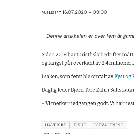
16.07.2020 - 08:00
PUBLISERT
Denne artikkelen er over fem år gam
Siden 2018 har turistfiskebedrifter måttet
og fangst på i overkant av 2,4 millioner f
I saken, som først ble omtalt av
Kyst og 
Daglig leder Bjørn Tore Zahl i Saltstrau
– Vi merker nedgangen godt. Vi har nest
HAVFISKE
FISKE
FORVALTNING