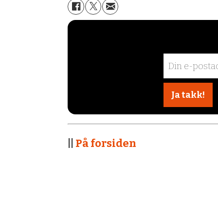
||
På forsiden