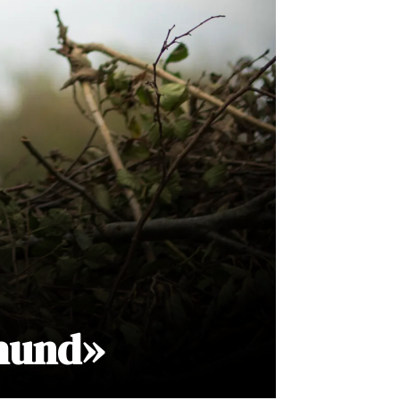
thund»