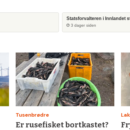
Statsforvalteren i Innlandet s
3 dager siden
Tusenbrødre
Laks
Er rusefisket bortkastet?
Fr