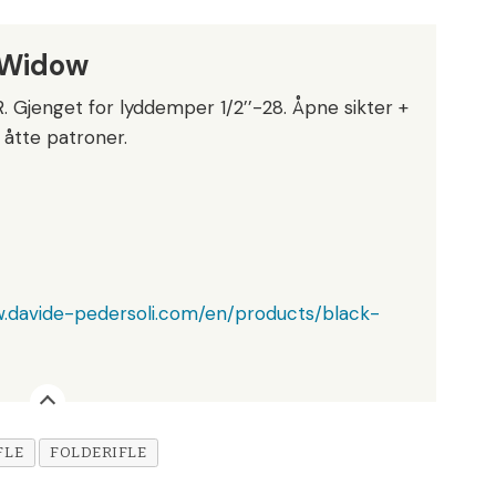
k Widow
LR. Gjenget for lyddemper 1/2’’-28. Åpne sikter +
 åtte patroner.
.davide-pedersoli.com/en/products/black-
FLE
FOLDERIFLE