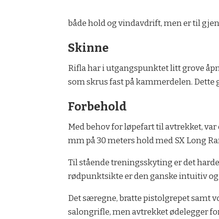
både hold og vindavdrift, men er til gjen
Skinne
Rifla har i utgangspunktet litt grove åp
som skrus fast på kammerdelen. Dette gi
Forbehold
Med behov for løpefart til avtrekket, var 
mm på 30 meters hold med SX Long Range
Til stående treningsskyting er det harde 
rødpunktsikte er den ganske intuitiv og
Det særegne, bratte pistolgrepet samt vo
salongrifle, men avtrekket ødelegger for