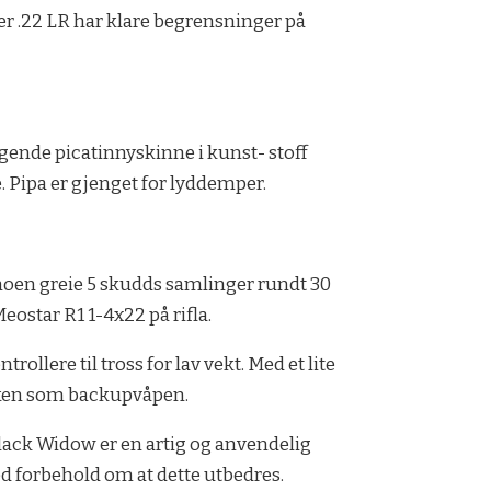
er .22 LR har klare begrensninger på
ølgende picatinnyskinne i kunst- stoff
. Pipa er gjenget for lyddemper.
jeg noen greie 5 skudds samlinger rundt 30
ostar R1 1-4x22 på rifla.
rollere til tross for lav vekt. Med et lite
ekken som backupvåpen.
 Black Widow er en artig og anvendelig
ed forbehold om at dette utbedres.