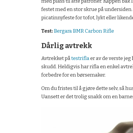
med plass til åtte patroner. Kappen bak
festet med en stor skrue på undersiden.
picatinnyfeste for tofot, lykt eller likende
Test:
Bergara BMR Carbon Rifle
Dårlig avtrekk
Avtrekket på
testrifla
er av de verste jeg
skudd. Heldigvis har rifla en enkel avtr
forbedre for en børsemaker.
Om du fristes til å gjøre dette selv, så 
Uansett er det trolig snakk om en barn