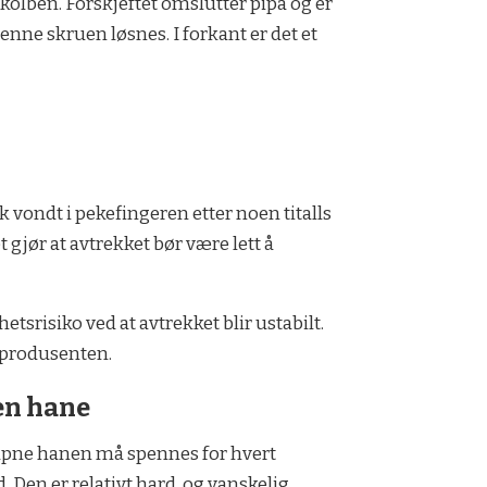
kolben. Forskjeftet omslutter pipa og er
nne skruen løsnes. I forkant er det et
kk vondt i pekefingeren etter noen titalls
gjør at avtrekket bør være lett å
etsrisiko ved at avtrekket blir ustabilt.
 produsenten.
n hane
pne hanen må spennes for hvert
. Den er relativt hard, og vanskelig