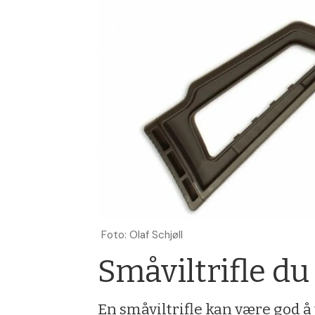
Foto: Olaf Schjøll
Småviltrifle du
En småviltrifle kan være god å ty