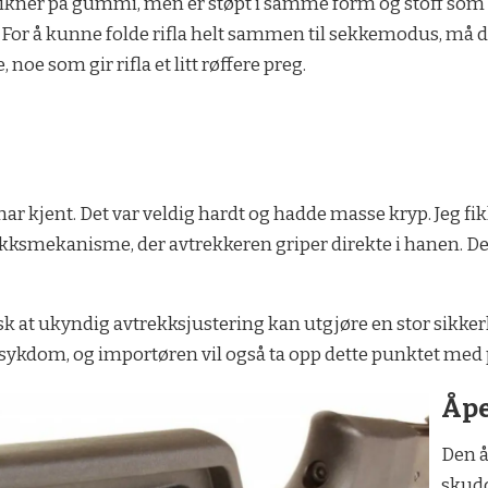
 likner på gummi, men er støpt i samme form og stoff som 
 For å kunne folde rifla helt sammen til sekkemodus, må de
, noe som gir rifla et litt røffere preg.
 har kjent. Det var veldig hardt og hadde masse kryp. Jeg fi
ekksmekanisme, der avtrekkeren griper direkte i hanen. Det 
husk at ukyndig avtrekksjustering kan utgjøre en stor sikkerh
esykdom, og importøren vil også ta opp dette punktet med
Åpe
Den å
skudd