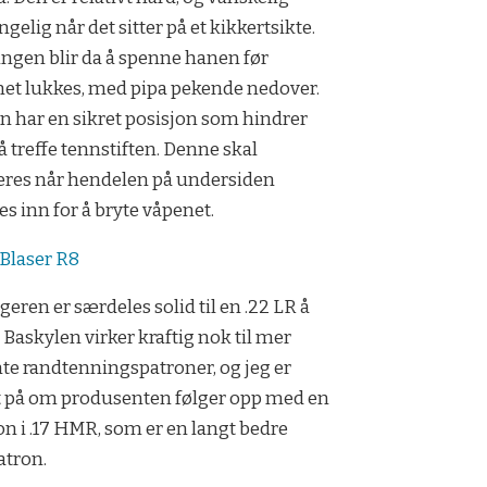
ngelig når det sitter på et kikkertsikte.
ngen blir da å spenne hanen før
et lukkes, med pipa pekende nedover.
 har en sikret posisjon som hindrer
 å treffe tennstiften. Denne skal
eres når hendelen på undersiden
es inn for å bryte våpenet.
Blaser R8
geren er særdeles solid til en .22 LR å
 Baskylen virker kraftig nok til mer
te randtenningspatroner, og jeg er
 på om produsenten følger opp med en
on i .17 HMR, som er en langt bedre
atron.