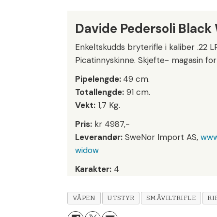
Davide Pedersoli Blac
Enkeltskudds bryterifle i kaliber .22 
Picatinnyskinne. Skjefte- magasin for
Pipelengde:
49 cm.
Totallengde:
91 cm.
Vekt:
1,7 Kg.
Pris:
kr 4987,-
Leverandør:
SweNor Import AS,
www
widow
Karakter:
4
VÅPEN
UTSTYR
SMÅVILTRIFLE
RI