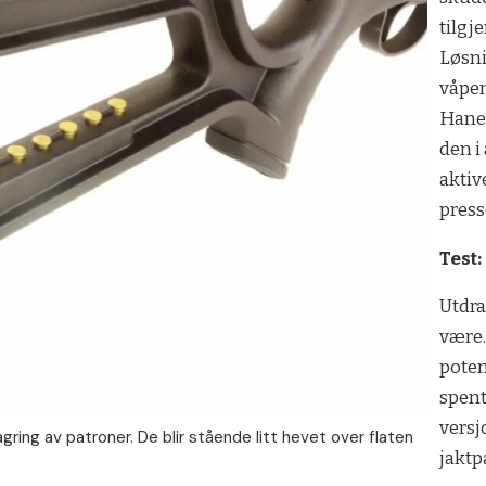
tilgje
Løsni
våpen
Hanen
den i
aktiv
press
Test:
Utdra
være.
poten
spent
versj
lagring av patroner. De blir stående litt hevet over flaten
jaktp