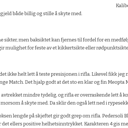
Kalib
gjeld både billig og stille å skyte med.
ne sikter, men baksiktet kan fjernes til fordel for en medf
r mulighet for feste av et kikkertsikte eller rødpunktsikte
det ikke helt lett å teste presisjonen i rifla. Likevel fikk 
 Match. Det hjalp godt at det sto en klar og fin Meopta Me
avtrekket mindre tydelig, og rifla er overraskende lett å kont
 morsom å skyte med. Da sklir den også lett ned i rypes
ksen lengde på skjeftet gir godt grep om rifla. Pedersoli
 det ellers positive helhetsinntrykket. Karakteren 4 gis m