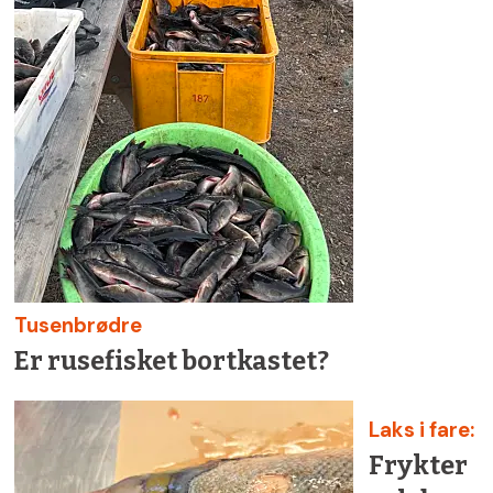
Tusenbrødre
Er rusefisket bortkastet?
Laks i fare:
Frykter