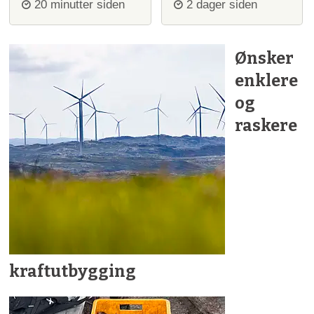
igjen
20 minutter siden
2 dager siden
Ønsker
enklere
og
raskere
kraftutbygging