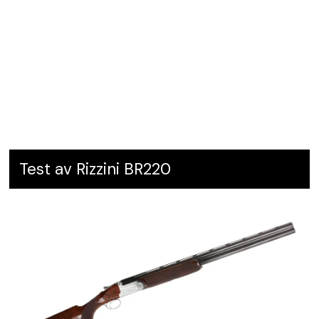
Test av Rizzini BR220