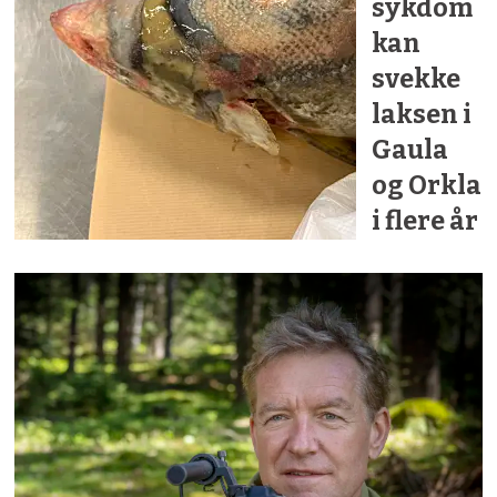
sykdom
kan
svekke
laksen i
Gaula
og Orkla
i flere år