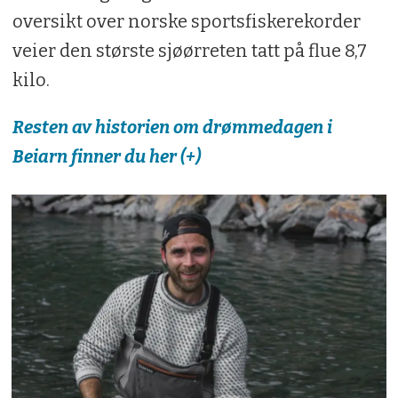
oversikt over norske sportsfiskerekorder
veier den største sjøørreten tatt på flue 8,7
kilo.
Resten av historien om drømmedagen i
Beiarn finner du her (+)