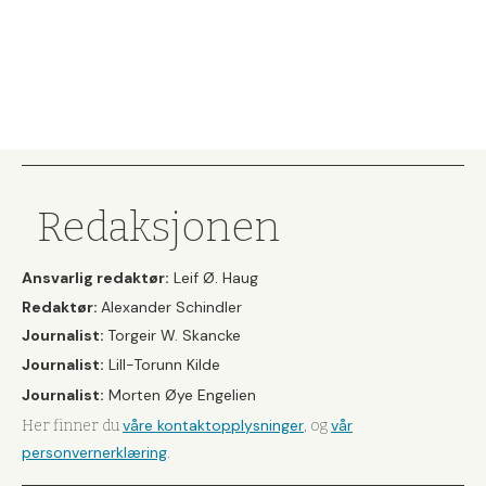
Redaksjonen
Ansvarlig redaktør:
Leif Ø. Haug
Redaktør:
Alexander Schindler
Journalist:
Torgeir W. Skancke
Journalist:
Lill-Torunn Kilde
Journalist:
Morten Øye Engelien
våre kontaktopplysninger
vår
Her finner du
, og
personvernerklæring
.