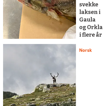
svekke
laksen i
Gaula
og Orkla
i flere år
Norsk