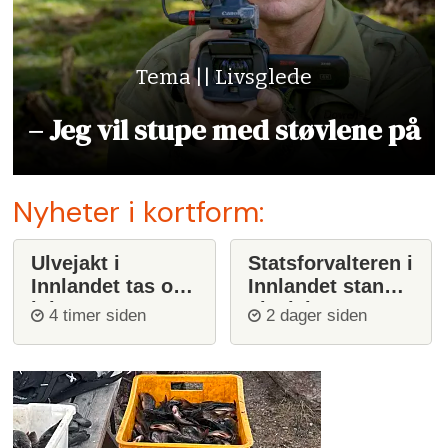
Tema || Livsglede
– Jeg vil stupe med støvlene på
Nyheter i kortform:
Ulvejakt i
Statsforvalteren i
Innlandet tas opp
Innlandet stanser
igjen
ulvejakt
4 timer siden
2 dager siden