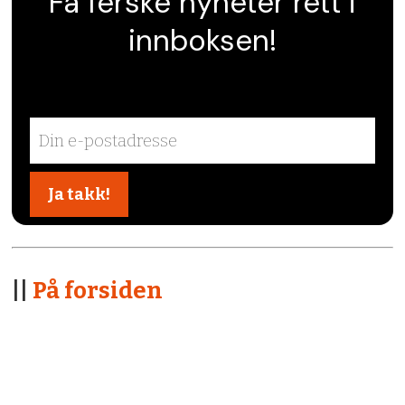
Få ferske nyheter rett i
innboksen!
||
På forsiden