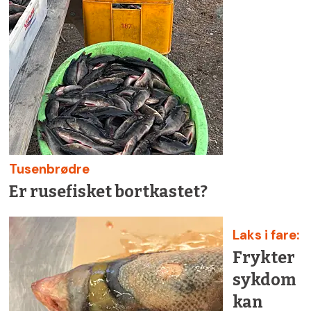
Tusenbrødre
Er rusefisket bortkastet?
Laks i fare:
Frykter
sykdom
kan