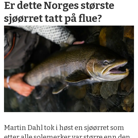
Er dette Norges største
sjøørret tatt på flue?
Martin Dahl tok i høst en sjøørret som
etter alle solemerker var større enn den