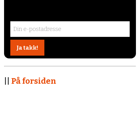
||
På forsiden