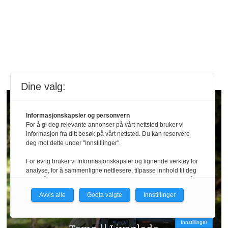
Dine valg:
Informasjonskapsler og personvern
For å gi deg relevante annonser på vårt nettsted bruker vi
informasjon fra ditt besøk på vårt nettsted. Du kan reservere
deg mot dette under "Innstillinger".
For øvrig bruker vi informasjonskapsler og lignende verktøy for
analyse, for å sammenligne nettlesere, tilpasse innhold til deg
og for å utvikle og tilby nødvendig funksjonalitet. Les mer i vår
personvernerklæring.
Avvis alle
Godta valgte
Innstillinger
Vi er med i Fagpressen-nettverket. Om du samtykker under, vil
du få relevante annonser på nettstedene til medlemmene i
Innstillinger
nettverket basert på informasjon fra dine besøk på tvers av