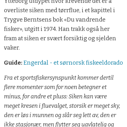
Ytteborg utdypet hvor krevende det er å
overliste siken med tørrflue, i et kapittel i
Trygve Berntsens bok «Du vandrende
fisker», utgitt i 1974. Han trakk også her
fram at siken er svært forsiktig og sjelden
vaker.
Guide:
Engerdal - et sør­norsk fiske­eldorado
Fra et sportsfiskersynspunkt kommer dertil
flere momenter som for noen betegner et
minus, for andre et pluss: Siken kan være
meget kresen i fluevalget, storsik er meget sky,
den er løs i munnen og slår seg lett av, den er
ikke stasjonær, men flytter seg uavlatelig og