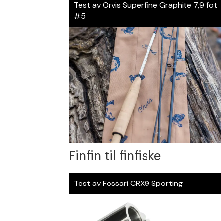
Test av Orvis Superfine Graphite 7,9 fot
#5
Finfin til finfiske
Test av Fossari CRX9 Sporting