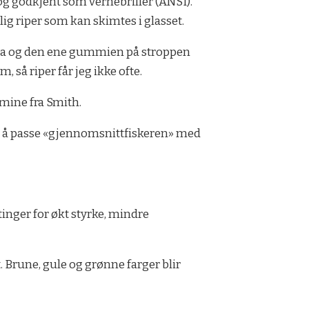
 og godkjent som vernebriller (ANSI).
lig riper som kan skimtes i glasset.
ysia og den ene gummien på stroppen
 så riper får jeg ikke ofte.
 mine fra Smith.
 for å passe «gjennomsnittfiskeren» med
inger for økt styrke, mindre
Brune, gule og grønne farger blir