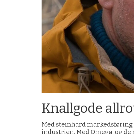
Knallgode allrou
Med steinhard markedsføring og
industrien. Med Omega, og de 