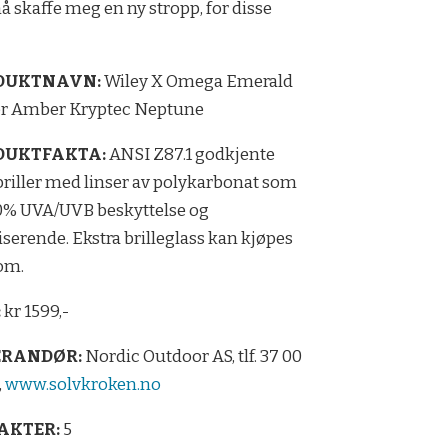
 må skaffe meg en ny stropp, for disse
DUKTNAVN:
Wiley X Omega Emerald
or Amber Kryptec Neptune
DUKTFAKTA:
ANSI Z87.1 godkjente
briller med linser av polykarbonat som
0% UVA/UVB beskyttelse og
iserende. Ekstra brilleglass kan kjøpes
om.
:
kr 1599,-
ERANDØR:
Nordic Outdoor AS, tlf. 37 00
,
www.solvkroken.no
AKTER:
5