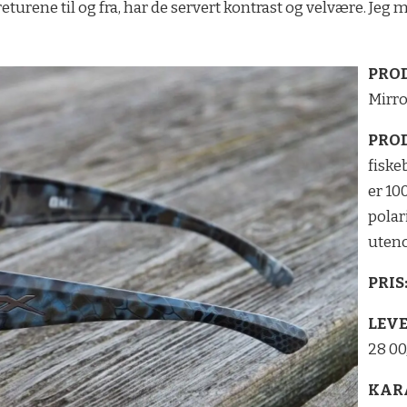
jøreturene til og fra, har de servert kontrast og velvære. Jeg
PRO
Mirr
PRO
fiske
er 10
polar
uten
PRIS
LEV
28 00
KAR