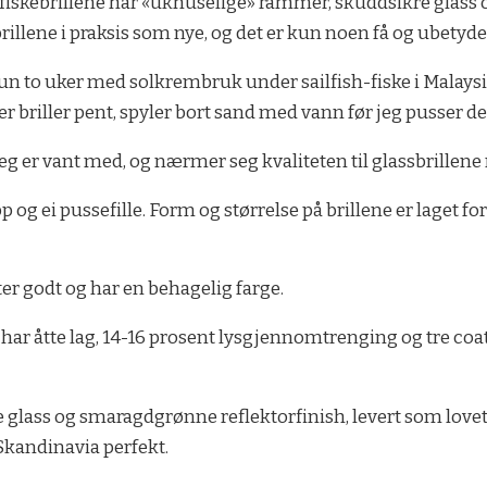
le fiskebrillene har «uknuselige» rammer, skuddsikre glass
rillene i praksis som nye, og det er kun noen få og ubetyde
r kun to uker med solkrembruk under sailfish-fiske i Mala
briller pent, spyler bort sand med vann før jeg pusser dem,
eg er vant med, og nærmer seg kvaliteten til glassbrillene
p og ei pussefille. Form og størrelse på brillene er laget
er godt og har en behagelig farge.
 har åtte lag, 14-16 prosent lysgjennomtrenging og tre coat
lass og smaragdgrønne reflektorfinish, levert som lovet. 
i Skandinavia perfekt.