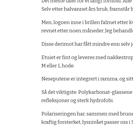
Det meste taler for et langt forhold. Al
Selv etter halvannet års bruk, framstår b
Men, logoen inne i brillen falmet ette
revnet etter noen måneder. Jeg behandler 
Disse derimot har fått mindre enn selv j
Etuiet er fint og leveres med nakkestrop
M eller L hode.
Neseputene er integrert i ramma, og sitt
Så det viktigste: Polykarbonat-glassene
refleksjoner og sterk hydrofobi.
Polariseringen har, sammen med brune g
kraftig forsterket, lysnivået passer oss 