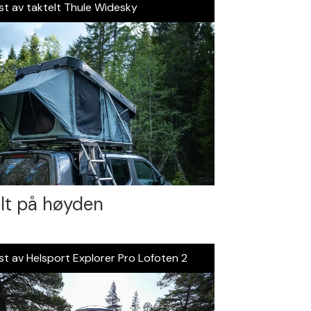
st av taktelt Thule Widesky
lt på høyden
st av Helsport Explorer Pro Lofoten 2