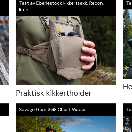
Test av Eberlestock kikkertsekk, Recon,
Te
liten
He
Praktisk kikkertholder
Savage Gear SG8 Chest Wader
Te