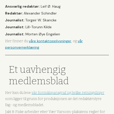
Ansvarlig redaktør:
Leif Ø. Haug
Redaktør:
Alexander Schindler
Journalist:
Torgeir W. Skancke
Journalist:
Lill-Torunn Kilde
Journalist:
Morten Øye Engelien
våre kontaktopplysninger
vår
Her finner du
, og
personvernerklæring
.
Et uavhengig
medlemsblad
Her kan du lese
vår formålsparagraf og hvilke retningslinjer
som ligger til grunn for produksjonen av det redaktørstyre
fag- og medlemsbladet.
Jakt & Fiske arbeider etter Vær Varsom-plakatens regler for