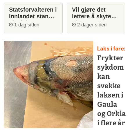
Statsforvalteren i
Vil gjøre det
Innlandet stanser
lettere å skyte
ulvejakt
ulv
1 dag siden
2 dager siden
Laks i fare:
Frykter
sykdom
kan
svekke
laksen i
Gaula
og Orkla
i flere år