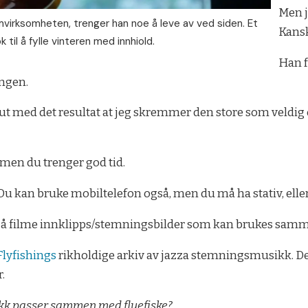
Men j
mvirksomheten, trenger han noe å leve av ved siden. Et
Kanskj
 til å fylle vinteren med innhiold.
Han f
ingen.
rett ut med det resultat at jeg skremmer den store som veldi
, men du trenger god tid.
u kan bruke mobiltelefon også, men du må ha stativ, ellers
iktig å filme innklipps/stemningsbilder som kan brukes sa
Flyfishings
rikholdige arkiv av jazza stemningsmusikk. De
r.
sikk passer sammen med fluefiske?