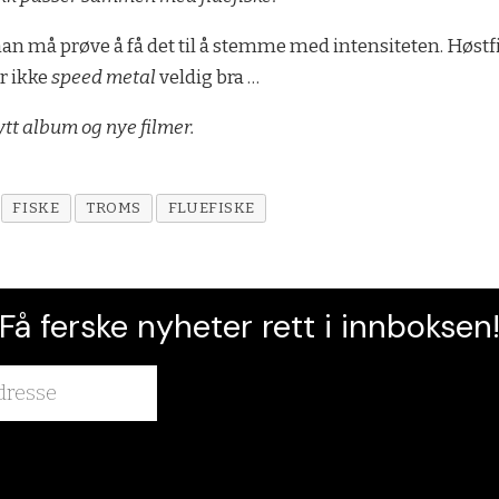
n må prøve å få det til å stemme med intensiteten. Høstf
r ikke
speed metal
veldig bra …
ytt album og nye filmer.
FISKE
TROMS
FLUEFISKE
Få ferske nyheter rett i innboksen