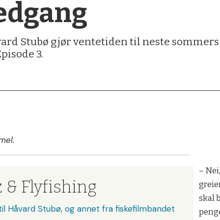
nedgang
rd Stubø gjør ventetiden til neste sommers 
Episode 3.
mel.
– Nei
z & Flyfishing
greier
skal 
til Håvard Stubø, og annet fra fiskefilmbandet
penge