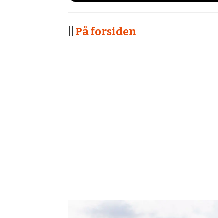
||
På forsiden