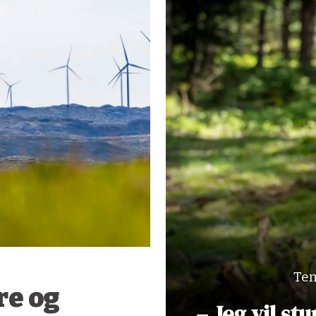
Tem
re og
– Jeg vil st