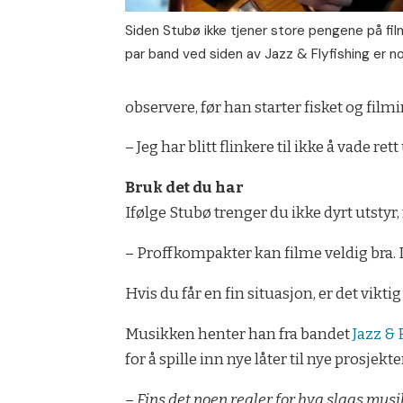
Siden Stubø ikke tjener store pengene på fil
par band ved siden av Jazz & Flyfishing er nok
observere, før han starter fisket og film
– Jeg har blitt flinkere til ikke å vade 
Bruk det du har
Ifølge Stubø trenger du ikke dyrt utstyr
– Proffkompakter kan filme veldig bra. D
Hvis du får en fin situasjon, er det v
Musikken henter han fra bandet
Jazz & 
for å spille inn nye låter til nye prosjekte
– Fins det noen regler for hva slags mu