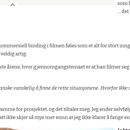
som f
… det
 kommersiell binding i filmen føles som et alt for stort inn
veldig artig.
ste årene, hvor gjennomgangstemaet er at han filmer seg se
 ganske vanskelig å finne de rette situasjonene. Hvorfor ikk
ramme for prosjektet, og det tiltaler meg. Jeg ender selvf
t ikke skjer så mye mer ennn at jeg ikke klarer å fange en f