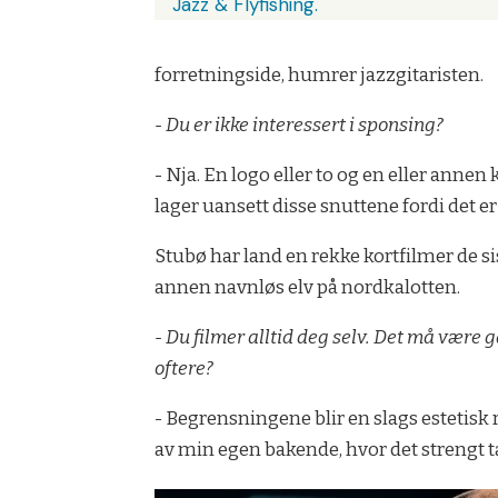
Jazz & Flyfishing.
forretningside, humrer jazzgitaristen.
- Du er ikke interessert i sponsing?
- Nja. En logo eller to og en eller annen
lager uansett disse snuttene fordi det er 
Stubø har land en rekke kortfilmer de si
annen navnløs elv på nordkalotten.
- Du filmer alltid deg selv. Det må være
oftere?
- Begrensningene blir en slags estetisk 
av min egen bakende, hvor det strengt tat