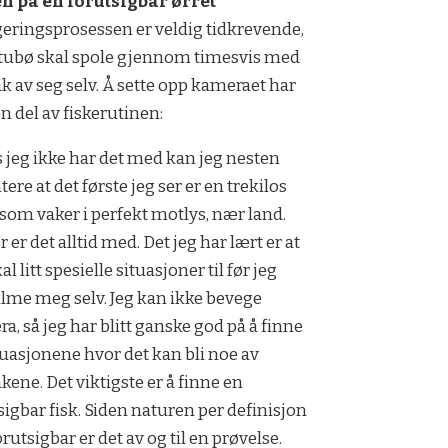
en på en forutsigbar ørret
eringsprosessen er veldig tidkrevende,
tubø skal spole gjennom timesvis med
k av seg selv. Å sette opp kameraet har
en del av fiskerutinen:
s jeg ikke har det med kan jeg nesten
tere at det første jeg ser er en trekilos
 som vaker i perfekt motlys, nær land.
r er det alltid med. Det jeg har lært er at
al litt spesielle situasjoner til før jeg
ilme meg selv. Jeg kan ikke bevege
a, så jeg har blitt ganske god på å finne
tuasjonene hvor det kan bli noe av
kene. Det viktigste er å finne en
sigbar fisk. Siden naturen per definisjon
orutsigbar er det av og til en prøvelse.