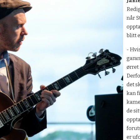
Jakt
Redig
når S
oppta
blitt 
- Hvi
garan
ørret
Derfo
det sk
kan f
kamer
de si
oppta
forut
er uf