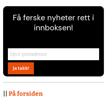
Få ferske nyheter rett i
innboksen!
||
På forsiden