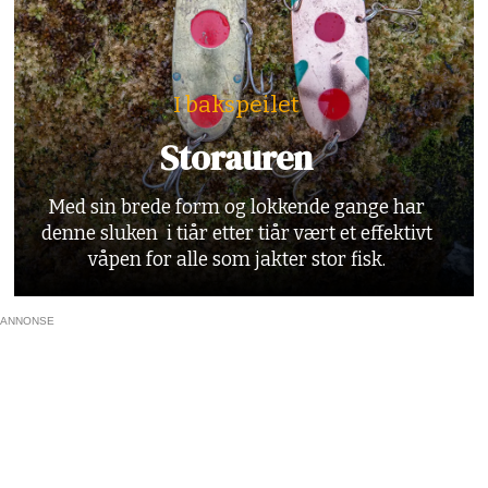
I bakspeilet
Storauren
Med sin brede form og lokkende gange har
denne sluken i tiår etter tiår vært et effektivt
våpen for alle som jakter stor fisk.
ANNONSE