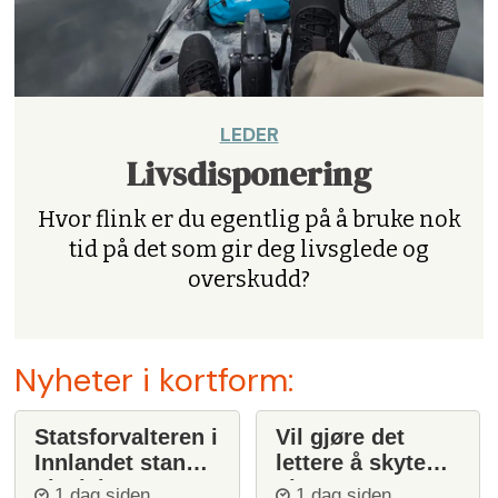
LEDER
Livsdisponering
Hvor flink er du egentlig på å bruke nok
tid på det som gir deg livsglede og
overskudd?
Nyheter i kortform:
Statsforvalteren i
Vil gjøre det
Innlandet stanser
lettere å skyte
ulvejakt
ulv
1 dag siden
1 dag siden