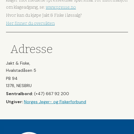
klager mot mediene i presseetiske spørsmål. For informasjon
om klageadgang, se:
www.presse.no
Hvor kan du kjøpe Jakt & Fiske i løssalg?
Her finner du oversikten
Adresse
Jakt & Fiske,
Hvalstadåsen 5
PB 94
1378, NESBRU
Sentralbord:
(+47) 667 92 200
Utgiver:
Norges Jeger- og Fiskerforbund