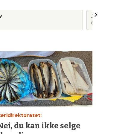
lv
Jordens ressurser e
7 dager siden
keridirektoratet:
Nei, du kan ikke selge