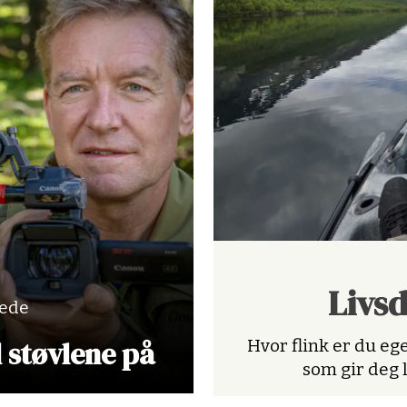
Livs
lede
d støvlene på
Hvor flink er du ege
som gir deg 