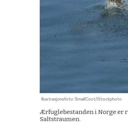
Illustrasjonsfoto: SmallCoot/iStockphoto
Ærfuglebestanden i Norge er re
Saltstraumen.