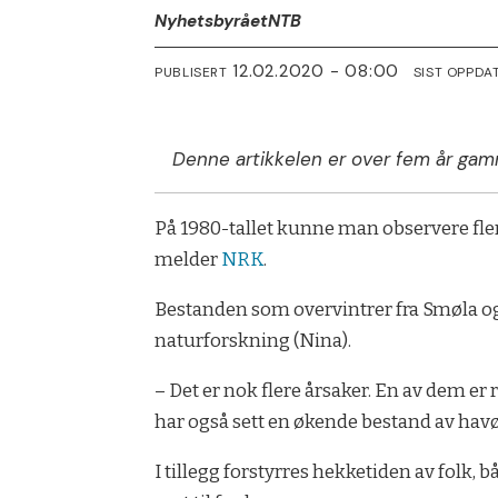
Nyhetsbyrået
NTB
12.02.2020 - 08:00
PUBLISERT
SIST OPPDA
Denne artikkelen er over fem år gam
På 1980-tallet kunne man observere flere
melder
NRK
.
Bestanden som overvintrer fra Smøla og 
naturforskning (Nina).
– Det er nok flere årsaker. En av dem er
har også sett en økende bestand av hav
I tillegg forstyrres hekketiden av folk,