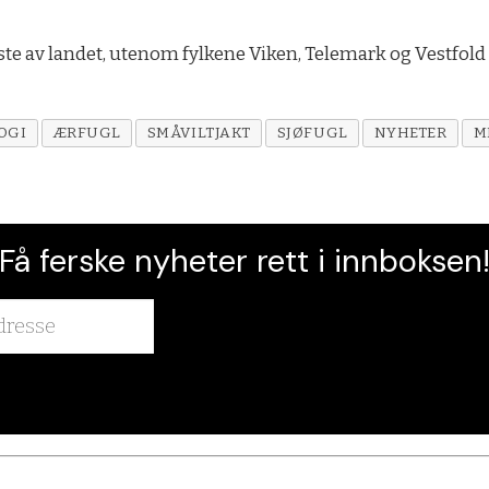
este av landet, utenom fylkene Viken, Telemark og Vestfold
OGI
ÆRFUGL
SMÅVILTJAKT
SJØFUGL
NYHETER
M
Få ferske nyheter rett i innboksen