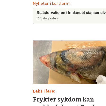
Nyheter i kortform:
Statsforvalteren i Innlandet stanser ulv
1 dag siden
Laks i fare:
Frykter sykdom kan