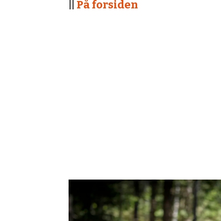
||
På forsiden