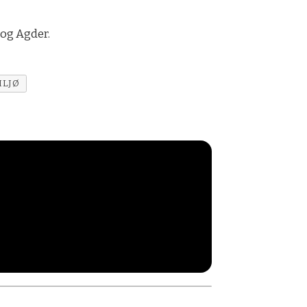
 og Agder.
ILJØ
!