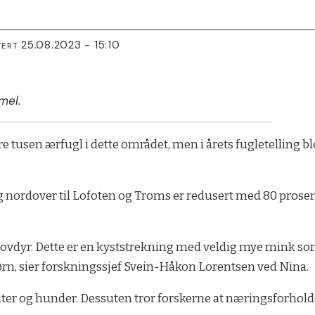
25.08.2023 - 15:10
TERT
mel.
 tusen ærfugl i dette området, men i årets fugletelling ble
nordover til Lofoten og Troms er redusert med 80 prosent 
 rovdyr. Dette er en kyststrekning med veldig mye mink som
ørn, sier forskningssjef Svein-Håkon Lorentsen ved Nina.
 båter og hunder. Dessuten tror forskerne at næringsforhold