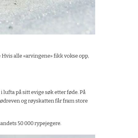
Hvis alle «arvingene» fikk vokse opp,
 lufta på sitt evige søk etter føde. På
 rødreven og røyskatten får fram store
landets 50 000 rypejegere.