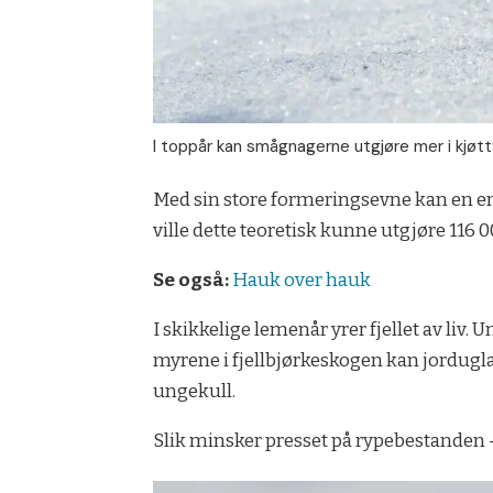
I toppår kan smågnagerne utgjøre mer i kjøtt
Med sin store formeringsevne kan en en
ville dette teoretisk kunne utgjøre 116
Se også:
Hauk over hauk
I skikkelige lemenår yrer fjellet av liv. 
myrene i fjellbjørkeskogen kan jorduglas
ungekull.
Slik minsker presset på rypebestanden – 