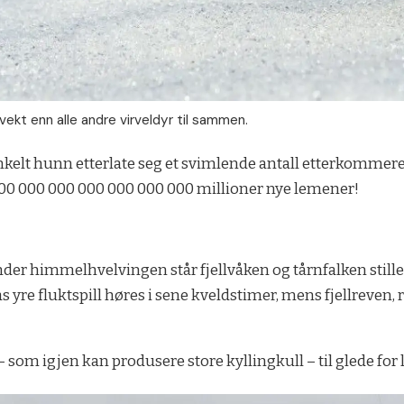
vekt enn alle andre virveldyr til sammen.
kelt hunn etterlate seg et svimlende antall etterkommere 
 000 000 000 000 000 000 000 millioner nye lemener!
Under himmelhvelvingen står fjellvåken og tårnfalken stille i
 yre fluktspill høres i sene kveldstimer, mens fjellreven,
som igjen kan produsere store kyllingkull – til glede for 