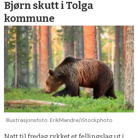
Bjørn skutt i Tolga
kommune
Illustrasjonsfoto: ErikMandre/iStockphoto
Natt til fredag rykket et fellingslag ut i