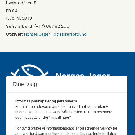
Hvalstadåsen 5
PB 94
1378, NESBRU
Sentralbord:
(+47) 667 92 200
Utgiver:
Norges Jeger- og Fiskerforbund
Dine valg:
Informasjonskapsler og personvern
For å gi deg relevante annonser på vårt nettsted bruker vi
Jakt & Fiske er landets største og eldste magasin for
informasjon fra ditt besøk på vårt nettsted. Du kan reservere
jakt- og fiskeinteresserte med 195 000 månedlige
deg mot dette under "Innstillinger".
lesere og et opplag på rundt 90 000 eksemplarer.
For øvrig bruker vi informasjonskapsler og lignende verktøy for
Bladet er en månedlig publikasjon og utgis av Norges
analyse, for å sammenligne nettlesere, tilpasse innhold til deg