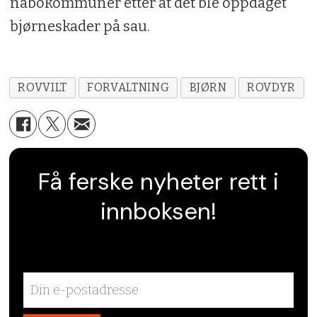
nabokommuner etter at det ble oppdaget
bjørneskader på sau.
ROVVILT
FORVALTNING
BJØRN
ROVDYR
Få ferske nyheter rett i
innboksen!