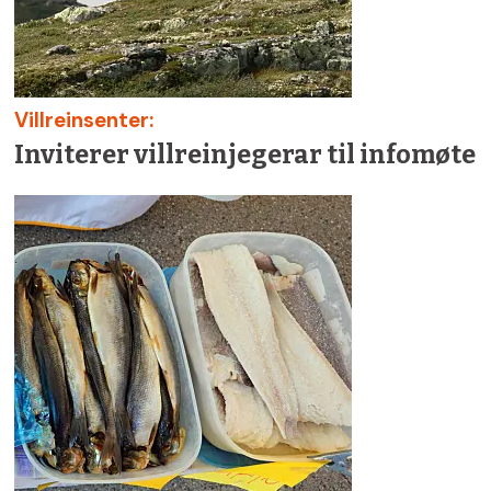
Villreinsenter:
Inviterer villreinjegerar til infomøte