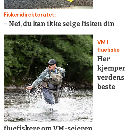
Fiskeridirektoratet:
– Nei, du kan ikke selge fisken din
VM i
fluefiske
Her
kjemper
verdens
beste
fluefiskere om VM-seieren