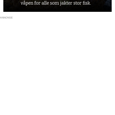
våpen for alle som jakter stor fisk.
ANNONSE