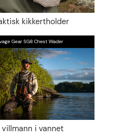
aktisk kikkertholder
vage Gear SG8 Chest Wader
 villmann i vannet