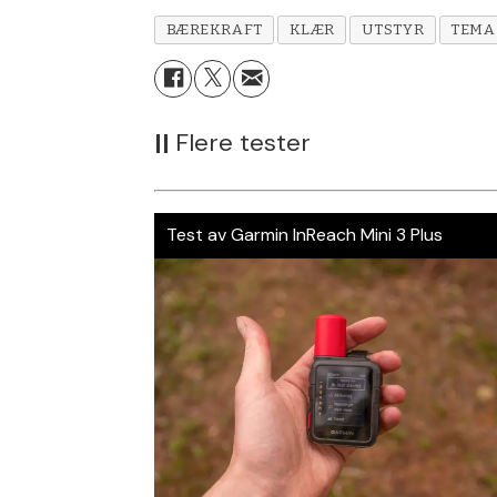
BÆREKRAFT
KLÆR
UTSTYR
TEMA
||
Flere tester
Test av Garmin InReach Mini 3 Plus