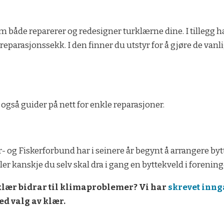
m både reparerer og redesigner turklærne dine. I tillegg
 reparasjonssekk. I den finner du utstyr for å gjøre de van
 også guider på nett for enkle reparasjoner.
- og Fiskerforbund har i seinere år begynt å arrangere byt
ler kanskje du selv skal dra i gang en byttekveld i forenin
urklær bidrar til klimaproblemer? Vi har
skrevet inng
ed valg av klær.