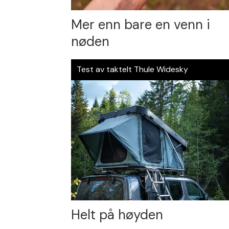
Mer enn bare en venn i
nøden
Test av taktelt Thule Widesky
Helt på høyden