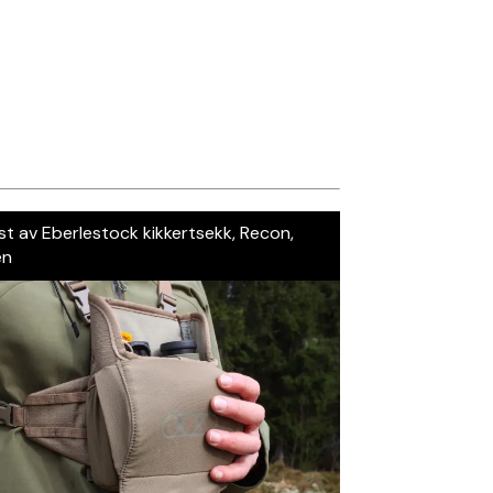
st av Eberlestock kikkertsekk, Recon,
en