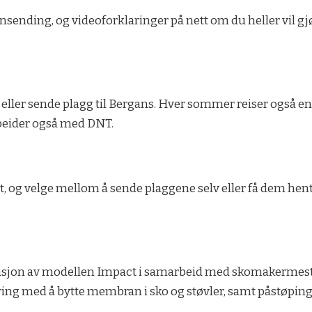
sending, og videoforklaringer på nett om du heller vil gjø
ler sende plagg til Bergans. Hver sommer reiser også en
arbeider også med DNT.
t, og velge mellom å sende plaggene selv eller få dem hent
asjon av modellen Impact i samarbeid med skomakermester 
ring med å bytte membran i sko og støvler, samt påstøping 