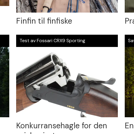
Finfin til finfiske
Pr
Test av Fossari CRX9 Sporting
Sa
Konkurransehagle for den
En