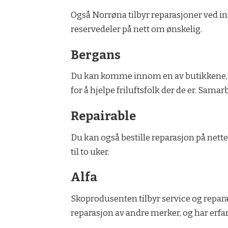
Også Norrøna tilbyr reparasjoner ved inn
reservedeler på nett om ønskelig.
Bergans
Du kan komme innom en av butikkene, el
for å hjelpe friluftsfolk der de er. Sam
Repairable
Du kan også bestille reparasjon på nette
til to uker.
Alfa
Skoprodusenten tilbyr service og repar
reparasjon av andre merker, og har erfa