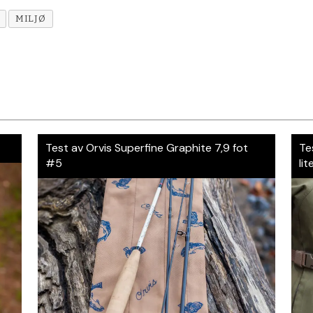
MILJØ
Test av Orvis Superfine Graphite 7,9 fot
Te
#5
lit