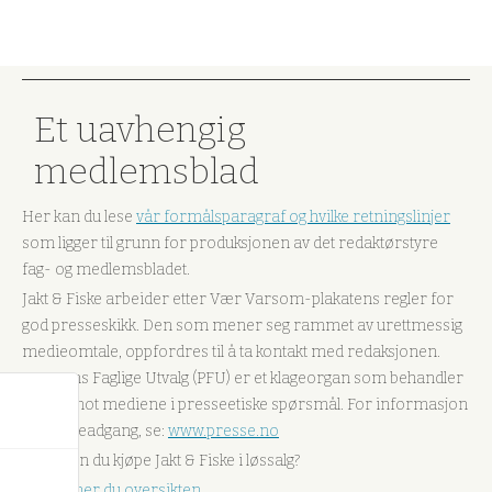
Et uavhengig
medlemsblad
Her kan du lese
vår formålsparagraf og hvilke retningslinjer
som ligger til grunn for produksjonen av det redaktørstyre
fag- og medlemsbladet.
Jakt & Fiske arbeider etter Vær Varsom-plakatens regler for
god presseskikk. Den som mener seg rammet av urettmessig
medieomtale, oppfordres til å ta kontakt med redaksjonen.
Pressens Faglige Utvalg (PFU) er et klageorgan som behandler
klager mot mediene i presseetiske spørsmål. For informasjon
om klageadgang, se:
www.presse.no
Hvor kan du kjøpe Jakt & Fiske i løssalg?
Her finner du oversikten