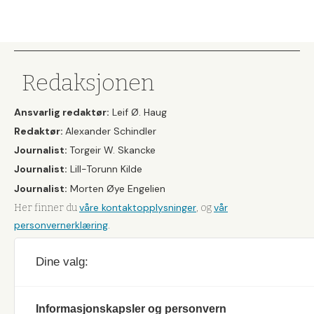
&
Fiske
Redaksjonen
Ansvarlig redaktør:
Leif Ø. Haug
Redaktør:
Alexander Schindler
Journalist:
Torgeir W. Skancke
Journalist:
Lill-Torunn Kilde
Journalist:
Morten Øye Engelien
våre kontaktopplysninger
vår
Her finner du
, og
personvernerklæring
.
Dine valg:
Informasjonskapsler og personvern