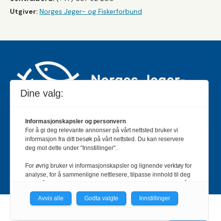
Utgiver:
Norges Jeger- og Fiskerforbund
Dine valg:
Informasjonskapsler og personvern
For å gi deg relevante annonser på vårt nettsted bruker vi
Jakt & Fiske er landets største og eldste magasin for
informasjon fra ditt besøk på vårt nettsted. Du kan reservere
jakt- og fiskeinteresserte med 195 000 månedlige
deg mot dette under "Innstillinger".
lesere og et opplag på rundt 90 000 eksemplarer.
For øvrig bruker vi informasjonskapsler og lignende verktøy for
Bladet er en månedlig publikasjon og utgis av Norges
analyse, for å sammenligne nettlesere, tilpasse innhold til deg
Jeger- og Fiskerforbund.
Meld deg inn her
.
og for å utvikle og tilby nødvendig funksjonalitet. Les mer i vår
personvernerklæring.
Avvis alle
Godta valgte
Innstillinger
Vi er med i Fagpressen-nettverket. Om du samtykker under, vil
Powered by Labrador CMS
du få relevante annonser på nettstedene til medlemmene i