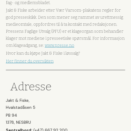
fag- og medlemsbladet.
Jakt & Fiske arbeider etter Vær Varsom-plakatens regler for
god presseskikk. Den som mener seg rammet av urettmessig
medieomtale, oppfordres til å ta kontakt med redaksjonen.
Pressens Faglige Utvalg (PFU) er et klageorgan som behandler
klager mot mediene i presseetiske spørsmål. For informasjon
om klageadgang, se:
www.presse.no
Hvor kan du kjøpe Jakt & Fiske i løssalg?
Her finner du oversikten
Adresse
Jakt & Fiske,
Hvalstadåsen 5
PB 94
1378, NESBRU
Sentralbord:
(+47) 667 92 200