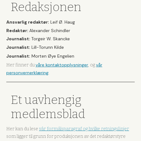
Redaksjonen
Ansvarlig redaktør:
Leif Ø. Haug
Redaktør:
Alexander Schindler
Journalist:
Torgeir W. Skancke
Journalist:
Lill-Torunn Kilde
Journalist:
Morten Øye Engelien
våre kontaktopplysninger
vår
Her finner du
, og
personvernerklæring
.
Et uavhengig
medlemsblad
Her kan du lese
vår formålsparagraf og hvilke retningslinjer
som ligger til grunn for produksjonen av det redaktørstyre