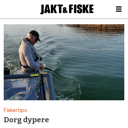
Siste
nytt
om
dorgefiske
–
Jakt
Fiskertips
&
Dorg dypere
Fiske