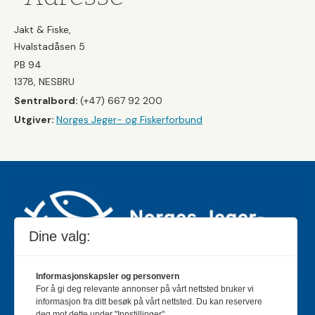
Jakt & Fiske,
Hvalstadåsen 5
PB 94
1378, NESBRU
Sentralbord:
(+47) 667 92 200
Utgiver:
Norges Jeger- og Fiskerforbund
Dine valg:
Informasjonskapsler og personvern
For å gi deg relevante annonser på vårt nettsted bruker vi
Jakt & Fiske er landets største og eldste magasin for
informasjon fra ditt besøk på vårt nettsted. Du kan reservere
jakt- og fiskeinteresserte med 195 000 månedlige
deg mot dette under "Innstillinger".