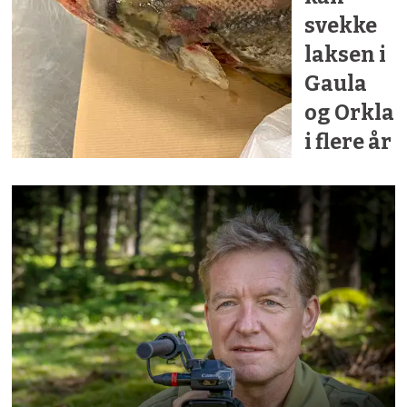
svekke
laksen i
Gaula
og Orkla
i flere år