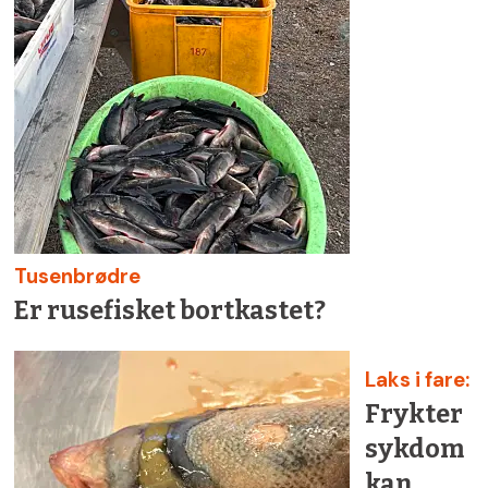
Tusenbrødre
Er rusefisket bortkastet?
Laks i fare:
Frykter
sykdom
kan