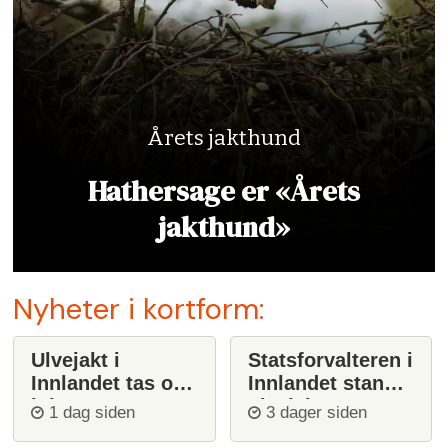
Årets jakthund
Hathersage er «Årets
jakthund»
Nyheter i kortform:
Ulvejakt i
Statsforvalteren i
Innlandet tas opp
Innlandet stanser
igjen
ulvejakt
1 dag siden
3 dager siden