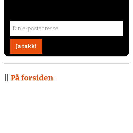
||
På forsiden