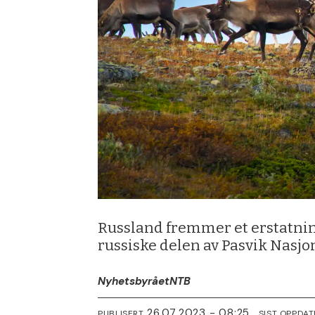
Russland fremmer et erstatnin
russiske delen av Pasvik Nasjo
Nyhetsbyrået
NTB
26.07.2023 - 08:25
PUBLISERT
SIST OPPDAT