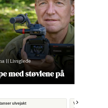
a || Livsglede
upe med støvlene på
tanser ulvejakt
Vil gjøre det lettere