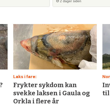
2 dager siden
Laks i fare:
Nor
?
Frykter sykdom kan
In
svekke laksen i Gaula og
ti
Orkla i flere år