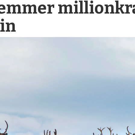
emmer millionkra
in