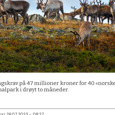
gskrav på 47 millioner kroner for 40 «norske
nalpark i drøyt to måneder.
26.07.2023 - 08:27
ERT