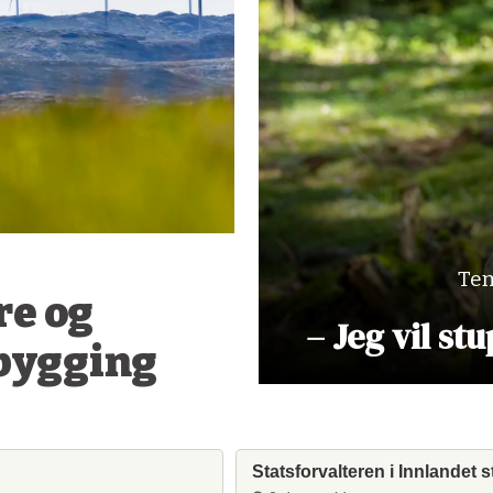
Tem
re og
– Jeg vil st
bygging
Statsforvalteren i Innlandet s