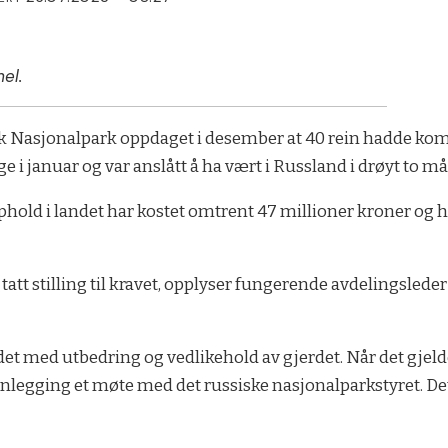
el.
ik Nasjonalpark oppdaget i desember at 40 rein hadde ko
e i januar og var anslått å ha vært i Russland i drøyt to m
phold i landet har kostet omtrent 47 millioner kroner og 
tatt stilling til kravet, opplyser fungerende avdelingslede
idet med utbedring og vedlikehold av gjerdet. Når det gjeld
lanlegging et møte med det russiske nasjonalparkstyret. Det 