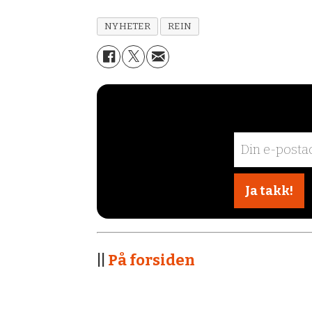
NYHETER
REIN
||
På forsiden