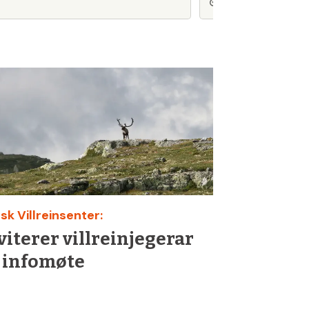
2 dager siden
sk Villreinsenter:
viterer villreinjegerar
l infomøte