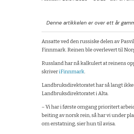
Denne artikkelen er over ett år gamm
Ansatte ved den russiske delen av Pasv
Finnmark. Reinen ble overlevert til Norg
Russland har nå kalkulert at reinens op
skriver
iFinnmark
.
Landbruksdirektoratet har så langt ikke 
Landbruksdirektoratet i Alta.
– Vi har i første omgang prioritert arbe
beiting av norsk rein, så har vi under p
om erstatning, sier hun til avisa.