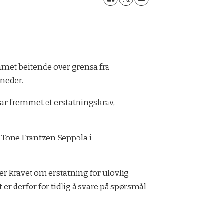
mmet beitende over grensa fra
åneder.
har fremmet et erstatningskrav,
r Tone Frantzen Seppola i
er kravet om erstatning for ulovlig
er derfor for tidlig å svare på spørsmål