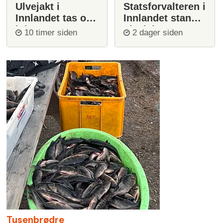
Ulvejakt i
Statsforvalteren i
Innlandet tas opp
Innlandet stanser
igjen
ulvejakt
10 timer siden
2 dager siden
Tusenbrødre