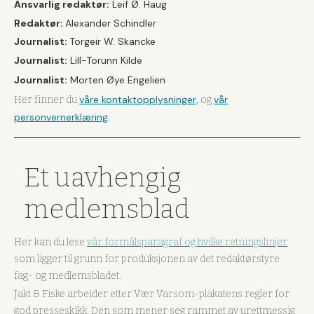
Ansvarlig redaktør:
Leif Ø. Haug
Redaktør:
Alexander Schindler
Journalist:
Torgeir W. Skancke
Journalist:
Lill-Torunn Kilde
Journalist:
Morten Øye Engelien
våre kontaktopplysninger
vår
Her finner du
, og
personvernerklæring
.
Et uavhengig
medlemsblad
Her kan du lese
vår formålsparagraf og hvilke retningslinjer
som ligger til grunn for produksjonen av det redaktørstyre
fag- og medlemsbladet.
Jakt & Fiske arbeider etter Vær Varsom-plakatens regler for
god presseskikk. Den som mener seg rammet av urettmessig