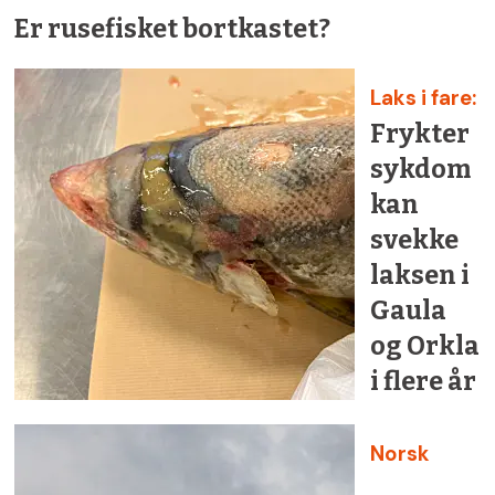
Er rusefisket bortkastet?
Laks i fare:
Frykter
sykdom
kan
svekke
laksen i
Gaula
og Orkla
i flere år
Norsk