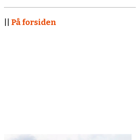
||
På forsiden