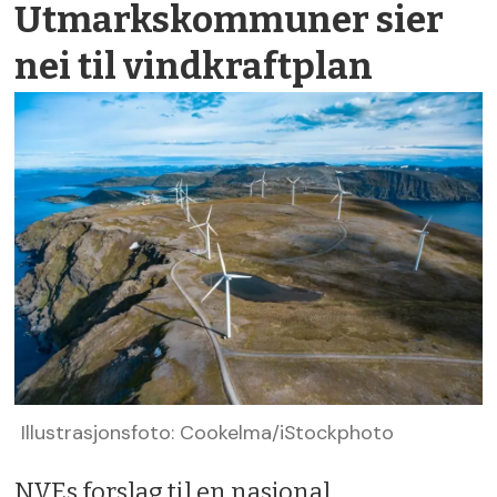
Utmarks­kommuner sier
nei til vindkraft­plan
Illustrasjonsfoto: Cookelma/iStockphoto
NVEs forslag til en nasjonal