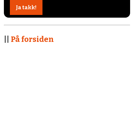
||
På forsiden