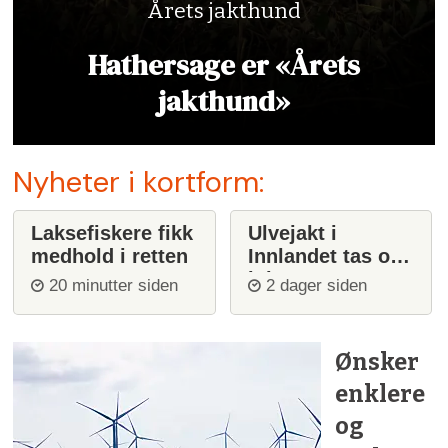
Årets jakthund
Hathersage er «Årets
jakthund»
Nyheter i kortform:
Laksefiskere fikk
Ulvejakt i
medhold i retten
Innlandet tas opp
igjen
20 minutter siden
2 dager siden
Ønsker
enklere
og