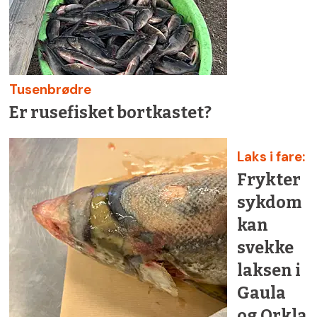
Tusenbrødre
Er rusefisket bortkastet?
Laks i fare:
Frykter
sykdom
kan
svekke
laksen i
Gaula
og Orkla