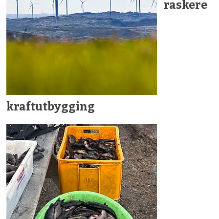
raskere
kraftutbygging