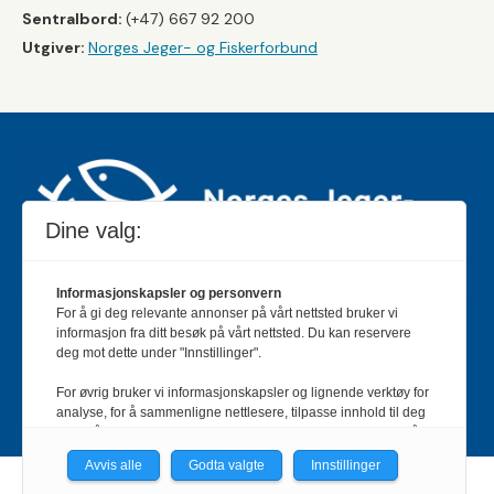
Sentralbord:
(+47) 667 92 200
Utgiver:
Norges Jeger- og Fiskerforbund
Dine valg:
Informasjonskapsler og personvern
For å gi deg relevante annonser på vårt nettsted bruker vi
Jakt & Fiske er landets største og eldste magasin for
informasjon fra ditt besøk på vårt nettsted. Du kan reservere
jakt- og fiskeinteresserte med 195 000 månedlige
deg mot dette under "Innstillinger".
lesere og et opplag på rundt 90 000 eksemplarer.
For øvrig bruker vi informasjonskapsler og lignende verktøy for
Bladet er en månedlig publikasjon og utgis av Norges
analyse, for å sammenligne nettlesere, tilpasse innhold til deg
Jeger- og Fiskerforbund.
Meld deg inn her
.
og for å utvikle og tilby nødvendig funksjonalitet. Les mer i vår
personvernerklæring.
Avvis alle
Godta valgte
Innstillinger
Vi er med i Fagpressen-nettverket. Om du samtykker under, vil