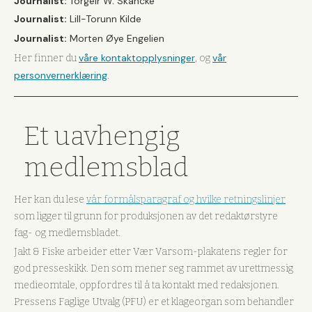
Journalist:
Torgeir W. Skancke
Journalist:
Lill-Torunn Kilde
Journalist:
Morten Øye Engelien
våre kontaktopplysninger
vår
Her finner du
, og
personvernerklæring
.
Et uavhengig
medlemsblad
Her kan du lese
vår formålsparagraf og hvilke retningslinjer
som ligger til grunn for produksjonen av det redaktørstyre
fag- og medlemsbladet.
Jakt & Fiske arbeider etter Vær Varsom-plakatens regler for
god presseskikk. Den som mener seg rammet av urettmessig
medieomtale, oppfordres til å ta kontakt med redaksjonen.
Pressens Faglige Utvalg (PFU) er et klageorgan som behandler