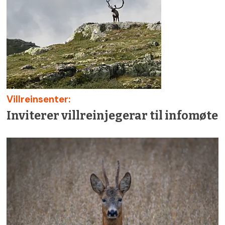
Villreinsenter:
Inviterer villreinjegerar til infomøte