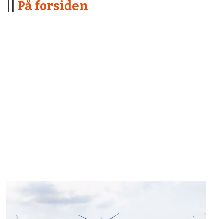
||
På forsiden