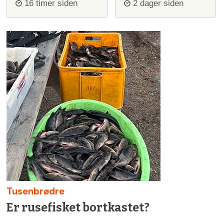
igjen
ulvejakt
16 timer siden
2 dager siden
Tusenbrødre
Er rusefisket bortkastet?