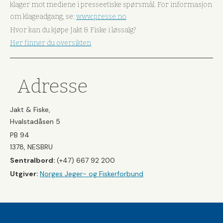
klager mot mediene i presseetiske spørsmål. For informasjon
om klageadgang, se:
www.presse.no
Hvor kan du kjøpe Jakt & Fiske i løssalg?
Her finner du oversikten
Adresse
Jakt & Fiske,
Hvalstadåsen 5
PB 94
1378, NESBRU
Sentralbord:
(+47) 667 92 200
Utgiver:
Norges Jeger- og Fiskerforbund