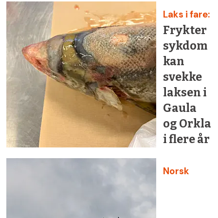
Laks i fare:
Frykter
sykdom
kan
svekke
laksen i
Gaula
og Orkla
i flere år
Norsk