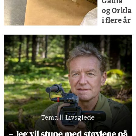
Gaula
og Orkla
i flere år
Tema || Livsglede
– Jeg vil stupe med støvlene på