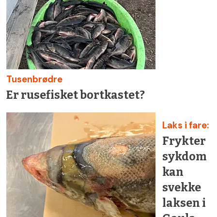
Tusenbrødre
Er rusefisket bortkastet?
Laks i fare:
Frykter
sykdom
kan
svekke
laksen i