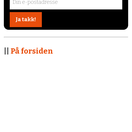
||
På forsiden