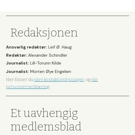
Redaksjonen
Ansvarlig redaktør:
Leif Ø. Haug
Redaktør:
Alexander Schindler
Journalist:
Lill-Torunn Kilde
Journalist:
Morten Øye Engelien
Her finner du
våre kontaktopplysninger
, og
vår
personvernerklæring
.
Et uavhengig
medlemsblad