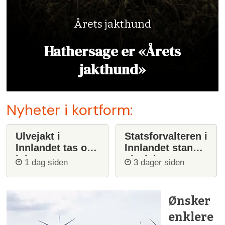
Årets jakthund
Hathersage er «Årets
jakthund»
Nyheter i kortform:
Ulvejakt i
Statsforvalteren i
Innlandet tas opp
Innlandet stanser
igjen
ulvejakt
1 dag siden
3 dager siden
Ønsker
enklere