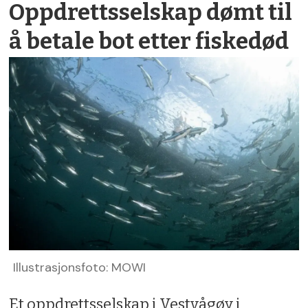
Oppdretts­selskap dømt til
å betale bot etter fiskedød
Illustrasjonsfoto: MOWI
Et oppdrettsselskap i Vestvågøy i