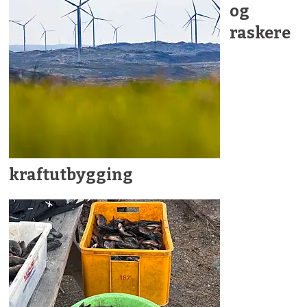
og
raskere
kraftutbygging