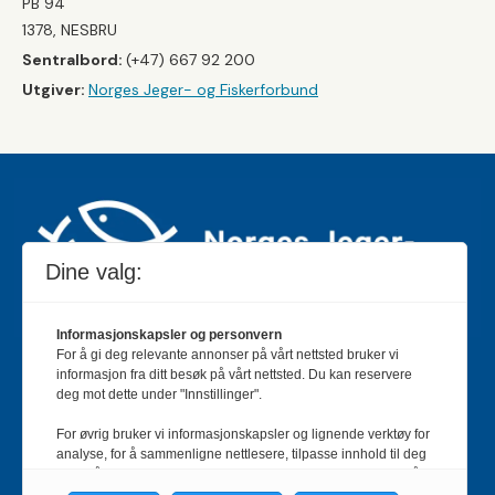
PB 94
1378, NESBRU
Sentralbord:
(+47) 667 92 200
Utgiver:
Norges Jeger- og Fiskerforbund
Dine valg:
Informasjonskapsler og personvern
For å gi deg relevante annonser på vårt nettsted bruker vi
Jakt & Fiske er landets største og eldste magasin for
informasjon fra ditt besøk på vårt nettsted. Du kan reservere
jakt- og fiskeinteresserte med 195 000 månedlige
deg mot dette under "Innstillinger".
lesere og et opplag på rundt 90 000 eksemplarer.
For øvrig bruker vi informasjonskapsler og lignende verktøy for
Bladet er en månedlig publikasjon og utgis av Norges
analyse, for å sammenligne nettlesere, tilpasse innhold til deg
Jeger- og Fiskerforbund.
Meld deg inn her
.
og for å utvikle og tilby nødvendig funksjonalitet. Les mer i vår
personvernerklæring.