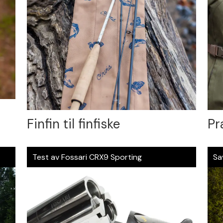
Finfin til finfiske
Pr
Test av Fossari CRX9 Sporting
Sa