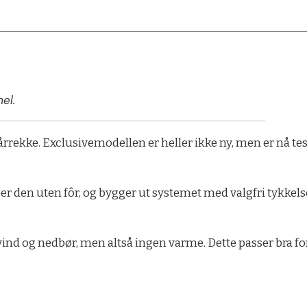
el.
årrekke. Exclusivemodellen er heller ikke ny, men er nå t
den uten fôr, og bygger ut systemet med valgfri tykkelse p
 vind og nedbør, men altså ingen varme. Dette passer bra f