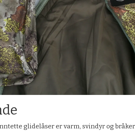
nde
ntette glidelåser er varm, svindyr og bråker