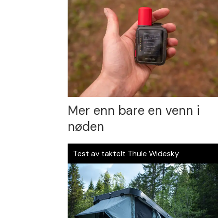
Mer enn bare en venn i
nøden
Test av taktelt Thule Widesky