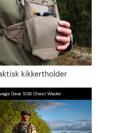
aktisk kikkertholder
vage Gear SG8 Chest Wader