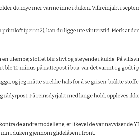
holder du mye mer varme inne i duken. Villreinjakt i sep
primloft (per m2), kan du ligge ute vinterstid. Merk at den
en ulempe; stoffet blir stivt og støyende i kulde. På villsvin
 ble 10 minus på nattepost i bua, var det varmt og godt i 
a, og jeg måtte strekke hals for å se grisen, bråkte stoffet
og rådyrpost. På reinsdyrjakt med lange hold, oppleves ikk
ntra de andre modellene, er likevel de vannavvisende YKK
 inn i duken gjennom glidelåsen i front.