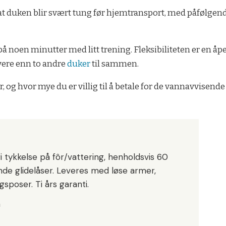
er at duken blir svært tung før hjemtransport, med påfølgen
 på noen minutter med litt trening. Fleksibiliteten er en å
yere enn to andre
duker
til sammen.
 og hvor mye du er villig til å betale for de vannavvisende 
i tykkelse på fôr/vattering, henholdsvis 60
nde glidelåser. Leveres med løse armer,
sposer. Ti års garanti.
m