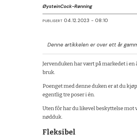
Øystein
Cock-Rønning
04.12.2023 - 08:10
PUBLISERT
Denne artikkelen er over ett år gamm
Jervenduken har vært på markedet i en 
bruk.
Poenget med denne duken er at du kjøper 
egentlig tre poser i én.
Uten fôr har du likevel beskyttelse mot
nødduk.
Fleksibel