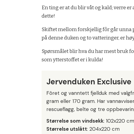
En ting er at du blir våt og kald; verre 
dette!
Skiftet mellom forskjellig fôr går unna
på denne duken og to vatteringer, er hø
Spørsmålet blir hva du har mest bruk for,
som ytterstoffet er i kulda!
Jervenduken Exclusive
Fôret og vanntett fjellduk med valgfr
gram eller 170 gram. Har vannavvise
rescueflagg, belte og tre oppbevaring
Størrelse som vindsekk
: 102x220 c
Størrelse utslått
: 204x220 cm