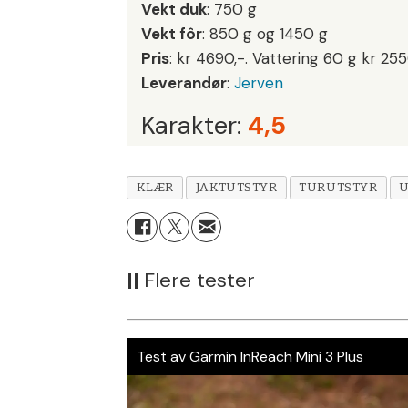
Vekt duk
: 750 g
Vekt fôr
: 850 g og 1450 g
Pris
: kr 4690,-. Vattering 60 g kr 25
Leverandør
:
Jerven
Karakter:
4,5
KLÆR
JAKTUTSTYR
TURUTSTYR
U
||
Flere tester
Test av Garmin InReach Mini 3 Plus