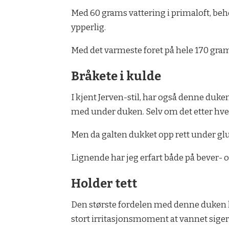
Med 60 grams vattering i primaloft, be
ypperlig.
Med det varmeste foret på hele 170 gram 
Bråkete i kulde
I kjent Jerven-stil, har også denne duken 
med under duken. Selv om det etter hvert
Men da galten dukket opp rett under glugg
Lignende har jeg erfart både på bever- 
Holder tett
Den største fordelen med denne duken ko
stort irritasjonsmoment at vannet siger