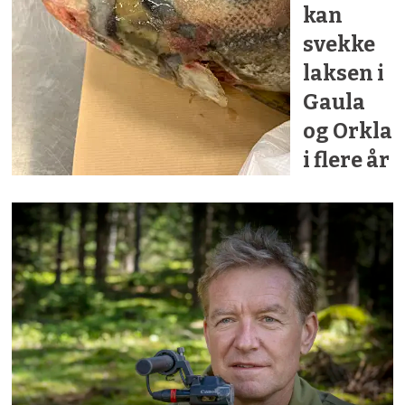
kan
svekke
laksen i
Gaula
og Orkla
i flere år