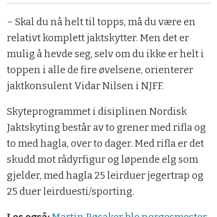
– Skal du nå helt til topps, må du være en
relativt komplett jaktskytter. Men det er
mulig å hevde seg, selv om du ikke er helt i
toppen i alle de fire øvelsene, orienterer
jaktkonsulent Vidar Nilsen i NJFF.
Skyteprogrammet i disiplinen Nordisk
Jaktskyting består av to grener med rifla og
to med hagla, over to dager. Med rifla er det
skudd mot rådyrfigur og løpende elg som
gjelder, med hagla 25 leirduer jegertrap og
25 duer leirduesti/sporting.
Les også:
Martin Røsaker ble norgesmester