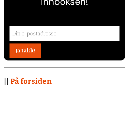
innboksen!
||
På forsiden