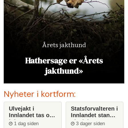
Årets jakthund
Hathersage er «Årets
jakthund»
Nyheter i kortform:
Ulvejakt i
Statsforvalteren i
Innlandet tas opp
Innlandet stanser
igjen
ulvejakt
1 dag siden
3 dager siden