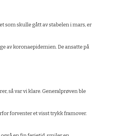
et som skulle gått av stabelen i mars, er
lge av koronaepidemien. De ansatte på
r, så var vi klare. Generalprøven ble
rfor forventer et visst trykk framover.
o også en fin ferietid, smiler en