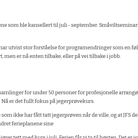
ene som ble kansellert til juli - september. Småviltseminar
har utvist stor forståelse for programendringer som en fø
 men er nå enten tilbake, eller på vei tilbake i jobb.
amlinger for under 50 personer for profesjonelle arrangøre
. Nå er det fullt fokus på jegerprøvekurs.
m ikke har fått tatt jegerprøven når de ville, og at JFS de
ndret ferieplanene sine
ører tett med kurs i juli. Ferien får vi ta til høsten. Det er j