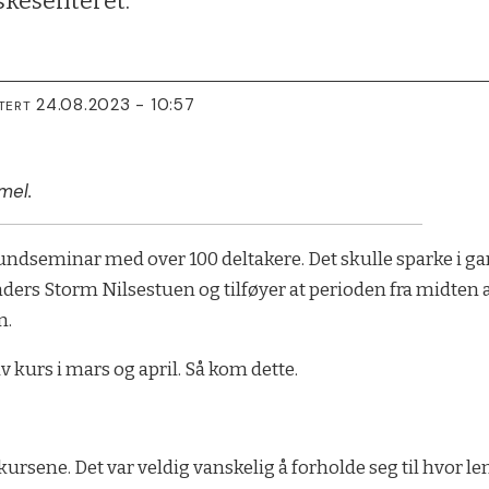
skesenteret.
24.08.2023 - 10:57
TERT
mel.
thundseminar med over 100 deltakere. Det skulle sparke i ga
nders Storm Nilsestuen og tilføyer at perioden fra midten av
n.
 kurs i mars og april. Så kom dette.
 kursene. Det var veldig vanskelig å forholde seg til hvor 