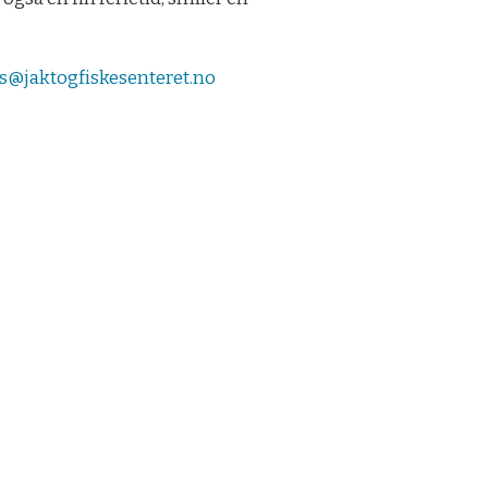
fs@jaktogfiskesenteret.no