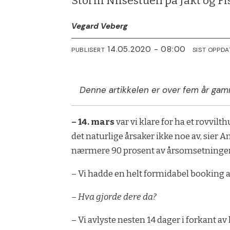
Storm Nilsestuen på Jakt og Fi
Vegard Veberg
14.05.2020 - 08:00
PUBLISERT
SIST OPPDA
Denne artikkelen er over fem år gam
– 14. mars
var vi klare for ha et rovvil
det naturlige årsaker ikke noe av, sier A
nærmere 90 prosent av årsomsetninge
– Vi hadde en helt formidabel booking av
– Hva gjorde dere da?
– Vi avlyste nesten 14 dager i forkant av