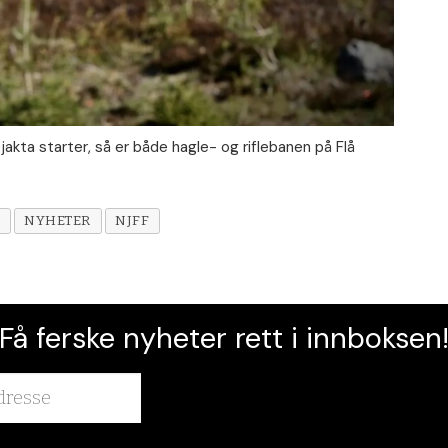
akta starter, så er både hagle- og riflebanen på Flå
T
NYHETER
NJFF
Få ferske nyheter rett i innboksen