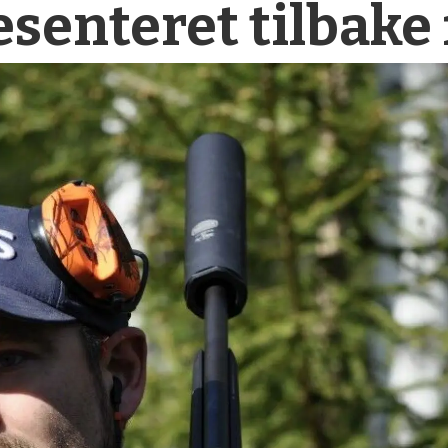
esenteret tilbake f