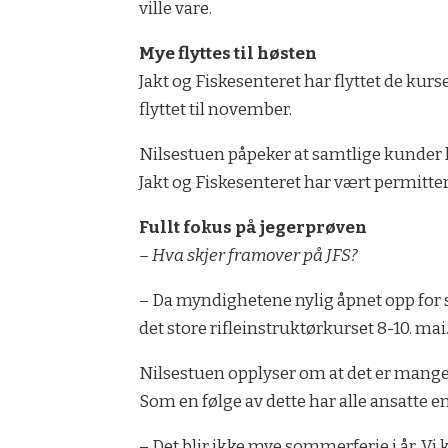
ville vare.
Mye flyttes til høsten
Jakt og Fiskesenteret har flyttet de kurs
flyttet til november.
Nilsestuen påpeker at samtlige kunder 
Jakt og Fiskesenteret har vært permittert,
Fullt fokus på jegerprøven
– Hva skjer framover på JFS?
– Da myndighetene nylig åpnet opp for s
det store rifleinstruktørkurset 8-10. mai
Nilsestuen opplyser om at det er mange so
Som en følge av dette har alle ansatte e
– Det blir ikke mye sommerferie i år. Vi kj