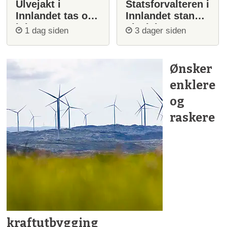
Ulvejakt i
Statsforvalteren i
Innlandet tas opp
Innlandet stanser
igjen
ulvejakt
1 dag siden
3 dager siden
Ønsker
enklere
og
raskere
kraftutbygging