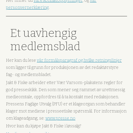
Her finner du
våre kontaktopplysninger
, og
vår
personvernerklæring
.
Et uavhengig
medlemsblad
Her kan du lese
vår formålsparagraf og hvilke retningslinjer
som ligger til grunn for produksjonen av det redaktørstyre
fag- og medlemsbladet.
Jakt & Fiske arbeider etter Vær Varsom-plakatens regler for
god presseskikk. Den som mener seg rammet av urettmessig
medieomtale, oppfordres til å ta kontakt med redaksjonen.
Pressens Faglige Utvalg (PFU) er et klageorgan som behandler
klager mot mediene i presseetiske spørsmål. For informasjon
om klageadgang, se:
www.presse.no
Hvor kan du kjøpe Jakt & Fiske i løssalg?