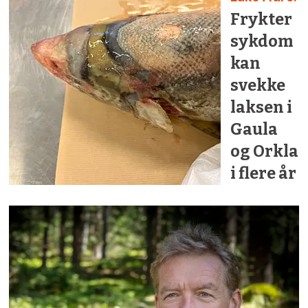
Frykter
sykdom
kan
svekke
laksen i
Gaula
og Orkla
i flere år