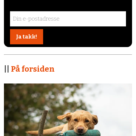
||
På forsiden