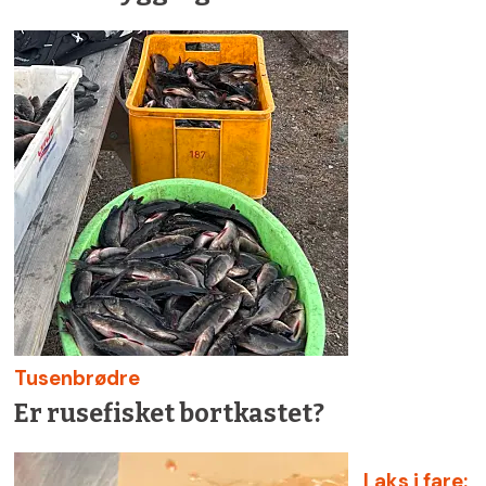
Tusenbrødre
Er rusefisket bortkastet?
Laks i fare: