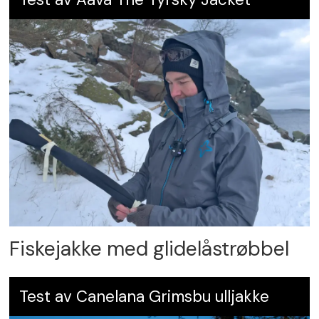
Lydsvak, men ikke lydløs
Karakter:
5.5
Fiskejakke med glidelåstrøbbel
Test av Canelana Grimsbu ulljakke