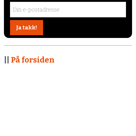
||
På forsiden