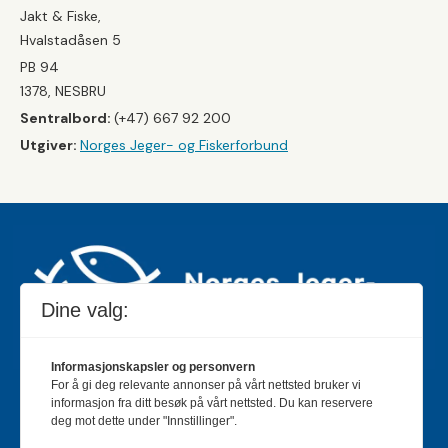
Jakt & Fiske,
Hvalstadåsen 5
PB 94
1378, NESBRU
Sentralbord:
(+47) 667 92 200
Utgiver:
Norges Jeger- og Fiskerforbund
Dine valg:
Informasjonskapsler og personvern
For å gi deg relevante annonser på vårt nettsted bruker vi
Jakt & Fiske er landets største og eldste magasin for
informasjon fra ditt besøk på vårt nettsted. Du kan reservere
jakt- og fiskeinteresserte med 195 000 månedlige
deg mot dette under "Innstillinger".
lesere og et opplag på rundt 90 000 eksemplarer.