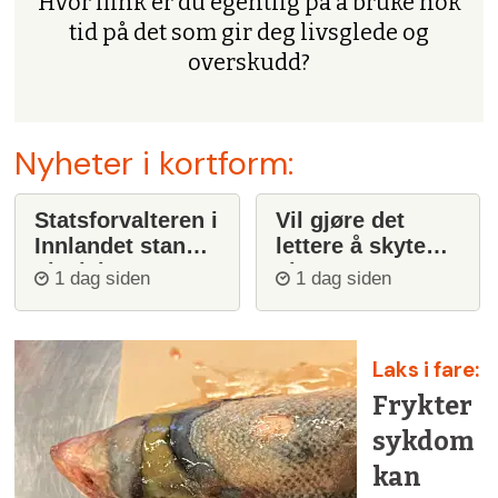
Hvor flink er du egentlig på å bruke nok
tid på det som gir deg livsglede og
overskudd?
Nyheter i kortform:
Statsforvalteren i
Vil gjøre det
Innlandet stanser
lettere å skyte
ulvejakt
ulv
1 dag siden
1 dag siden
Laks i fare:
Frykter
sykdom
kan