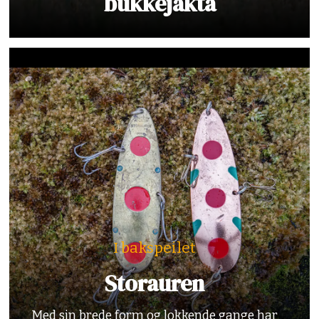
bukkejakta
I bakspeilet
Storauren
Med sin brede form og lokkende gange har