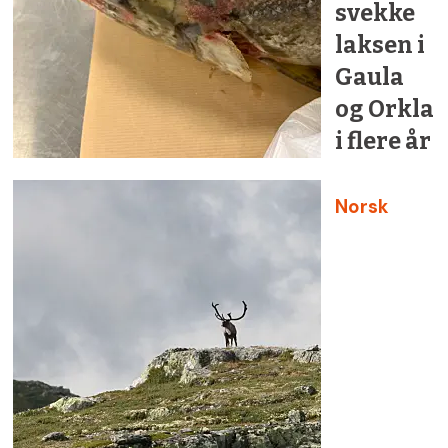
svekke
laksen i
Gaula
og Orkla
i flere år
Norsk