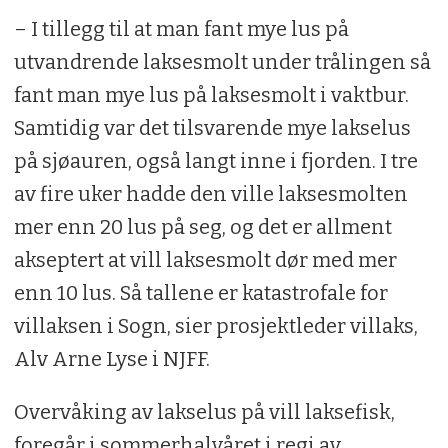
– I tillegg til at man fant mye lus på
utvandrende laksesmolt under trålingen så
fant man mye lus på laksesmolt i vaktbur.
Samtidig var det tilsvarende mye lakselus
på sjøauren, også langt inne i fjorden. I tre
av fire uker hadde den ville laksesmolten
mer enn 20 lus på seg, og det er allment
akseptert at vill laksesmolt dør med mer
enn 10 lus. Så tallene er katastrofale for
villaksen i Sogn, sier prosjektleder villaks,
Alv Arne Lyse i NJFF.
Overvåking av lakselus på vill laksefisk,
foregår i sommerhalvåret i regi av