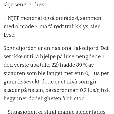
skje senere i høst.
– NJFF mener at også område 4, sammen
med område 3, må få rødt trafikklys, sier
Lyse.
Sognefjorden er en nasjonal laksefjord. Det
ser ikke ut til å hjelpe på lusemengdene. I
den verste uka (uke 22) hadde 89 % av
sjøauren som ble fanget mer enn 0,1 lus per
gram fiskevekt, dette er et nivå som gir
skader på fisken, passerer man 0,2 lus/g fisk
begynner dødeligheten å bli stor.
– Situasjonen er skral mange steder langs