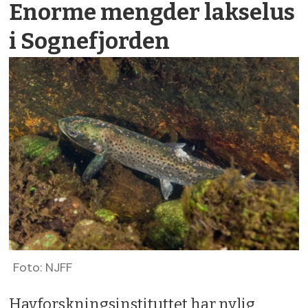
Enorme mengder lakse­lus
i Sogne­fjorden
Foto: NJFF
Havforskningsinstituttet har nylig