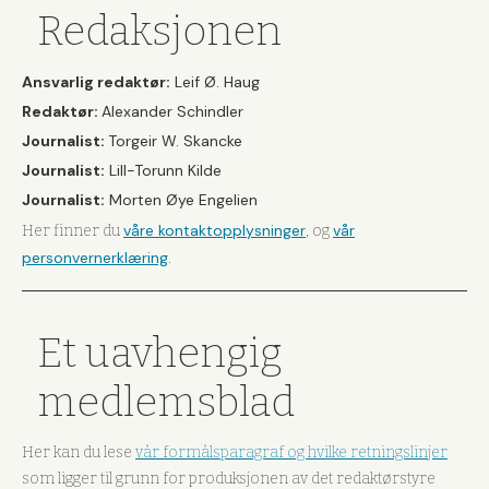
Redaksjonen
Ansvarlig redaktør:
Leif Ø. Haug
Redaktør:
Alexander Schindler
Journalist:
Torgeir W. Skancke
Journalist:
Lill-Torunn Kilde
Journalist:
Morten Øye Engelien
våre kontaktopplysninger
vår
Her finner du
, og
personvernerklæring
.
Et uavhengig
medlemsblad
Her kan du lese
vår formålsparagraf og hvilke retningslinjer
som ligger til grunn for produksjonen av det redaktørstyre