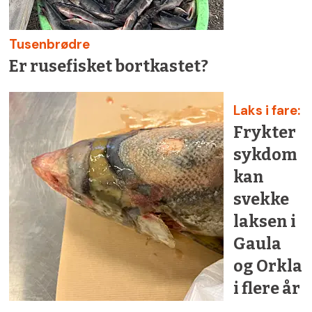
Tusenbrødre
Er rusefisket bortkastet?
Laks i fare:
Frykter
sykdom
kan
svekke
laksen i
Gaula
og Orkla
i flere år