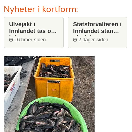
Nyheter i kortform:
Ulvejakt i
Statsforvalteren i
Innlandet tas opp
Innlandet stanser
igjen
ulvejakt
16 timer siden
2 dager siden