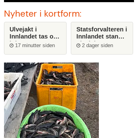
Nyheter i kortform:
Ulvejakt i
Statsforvalteren i
Innlandet tas opp
Innlandet stanser
igjen
ulvejakt
17 minutter siden
2 dager siden