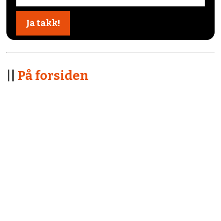
||
På forsiden