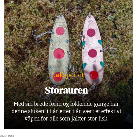
I bakspeilet
Storauren
Med sin brede form og lokkende gange har
denne sluken i tiår etter tiår vært et effektivt
våpen for alle som jakter stor fisk.
ANNONSE