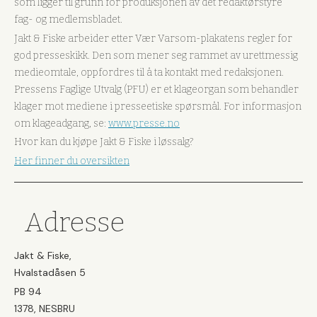
som ligger til grunn for produksjonen av det redaktørstyre
fag- og medlemsbladet.
Jakt & Fiske arbeider etter Vær Varsom-plakatens regler for
god presseskikk. Den som mener seg rammet av urettmessig
medieomtale, oppfordres til å ta kontakt med redaksjonen.
Pressens Faglige Utvalg (PFU) er et klageorgan som behandler
klager mot mediene i presseetiske spørsmål. For informasjon
om klageadgang, se:
www.presse.no
Hvor kan du kjøpe Jakt & Fiske i løssalg?
Her finner du oversikten
Adresse
Jakt & Fiske,
Hvalstadåsen 5
PB 94
1378, NESBRU