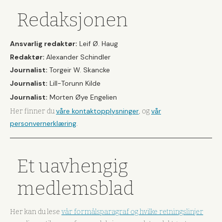
Redaksjonen
Ansvarlig redaktør:
Leif Ø. Haug
Redaktør:
Alexander Schindler
Journalist:
Torgeir W. Skancke
Journalist:
Lill-Torunn Kilde
Journalist:
Morten Øye Engelien
våre kontaktopplysninger
vår
Her finner du
, og
personvernerklæring
.
Et uavhengig
medlemsblad
Her kan du lese
vår formålsparagraf og hvilke retningslinjer