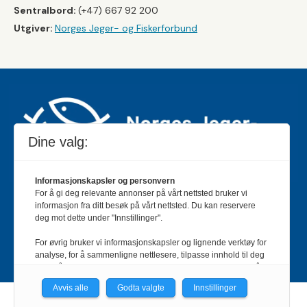
Sentralbord:
(+47) 667 92 200
Utgiver:
Norges Jeger- og Fiskerforbund
Dine valg:
Informasjonskapsler og personvern
For å gi deg relevante annonser på vårt nettsted bruker vi
Jakt & Fiske er landets største og eldste magasin for
informasjon fra ditt besøk på vårt nettsted. Du kan reservere
jakt- og fiskeinteresserte med 195 000 månedlige
deg mot dette under "Innstillinger".
lesere og et opplag på rundt 90 000 eksemplarer.
For øvrig bruker vi informasjonskapsler og lignende verktøy for
Bladet er en månedlig publikasjon og utgis av Norges
analyse, for å sammenligne nettlesere, tilpasse innhold til deg
Jeger- og Fiskerforbund.
Meld deg inn her
.
og for å utvikle og tilby nødvendig funksjonalitet. Les mer i vår
personvernerklæring.
Avvis alle
Godta valgte
Innstillinger
Vi er med i Fagpressen-nettverket. Om du samtykker under, vil