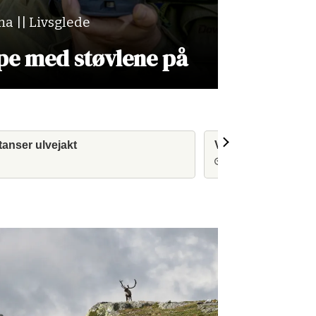
a || Livsglede
upe med støvlene på
tanser ulvejakt
Vil gjøre det lettere
2 dager siden