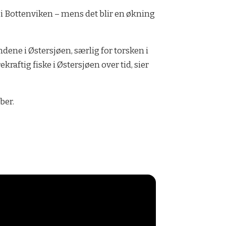
t i Bottenviken – mens det blir en økning
ndene i Østersjøen, særlig for torsken i
kraftig fiske i Østersjøen over tid, sier
ber.
!