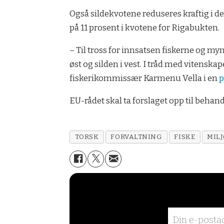
Også sildekvotene reduseres kraftig i de
på 11 prosent i kvotene for Rigabukten.
– Til tross for innsatsen fiskerne og myn
øst og silden i vest. I tråd med vitenskap
fiskerikommissær Karmenu Vella i en
p
EU-rådet skal ta forslaget opp til behan
TORSK
FORVALTNING
FISKE
MIL