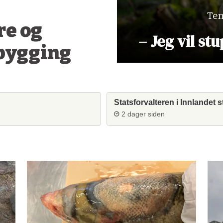
Tem
re og
– Jeg vil st
bygging
Statsforvalteren i Innlandet s
2 dager siden