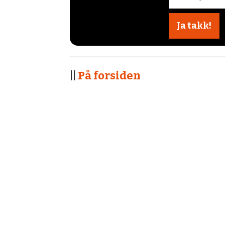
||
På forsiden