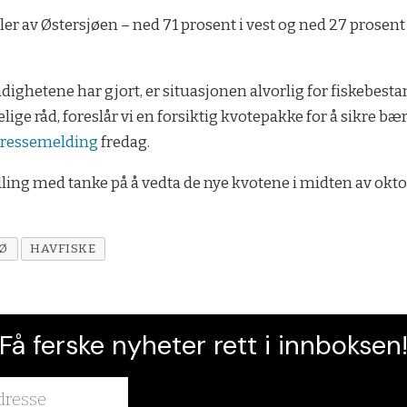
ler av Østersjøen – ned 71 prosent i vest og ned 27 prosen
dighetene har gjort, er situasjonen alvorlig for fiskebesta
elige råd, foreslår vi en forsiktig kvotepakke for å sikre bære
ressemelding
fredag.
dling med tanke på å vedta de nye kvotene i midten av okto
JØ
HAVFISKE
Få ferske nyheter rett i innboksen