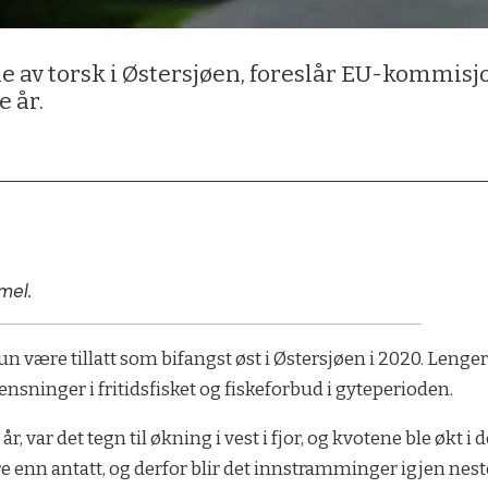
ne av torsk i Østersjøen, foreslår EU-kommisj
e år.
mel.
kun være tillatt som bifangst øst i Østersjøen i 2020. Lenge
grensninger i fritidsfisket og fiskeforbud i gyteperioden.
r, var det tegn til økning i vest i fjor, og kvotene ble økt i
 enn antatt, og derfor blir det innstramminger igjen neste