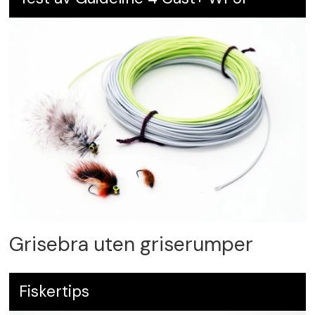
Grisebra uten griserumper
Fiskertips