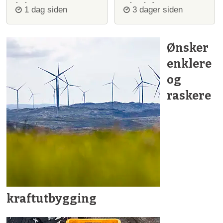
igjen
ulvejakt
1 dag siden
3 dager siden
Ønsker
enklere
og
raskere
kraftutbygging