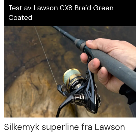
Test av Lawson CX8 Braid Green
Leverandør:
Pure Fishing Norge, tlf. 23 23
Coated
40 00,
www.purefishing.no
Karakter:
6
Silkemyk superline fra Lawson