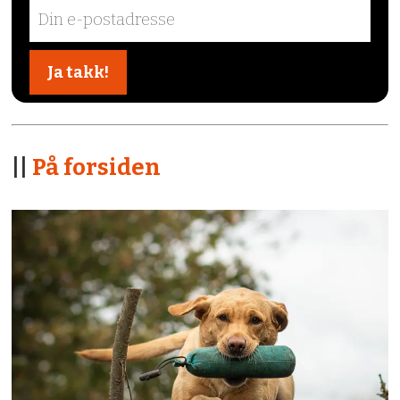
||
På forsiden