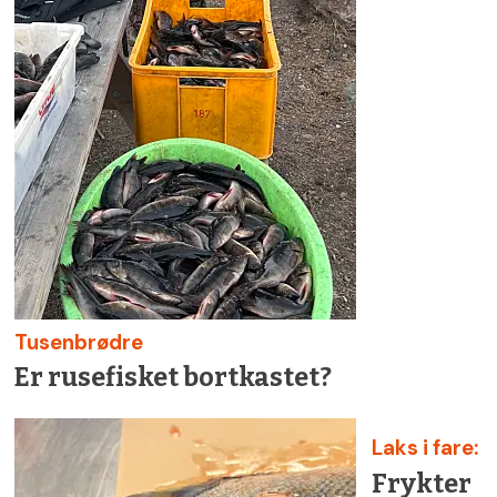
Tusenbrødre
Er rusefisket bortkastet?
Laks i fare:
Frykter