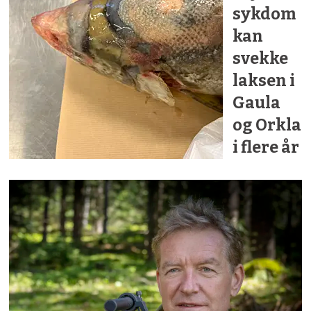
sykdom
kan
svekke
laksen i
Gaula
og Orkla
i flere år