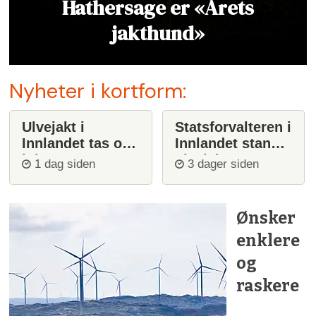
Hathersage er «Årets
jakthund»
Nyheter i kortform:
Ulvejakt i
Statsforvalteren i
Innlandet tas opp
Innlandet stanser
igjen
ulvejakt
1 dag siden
3 dager siden
Ønsker
enklere
og
raskere