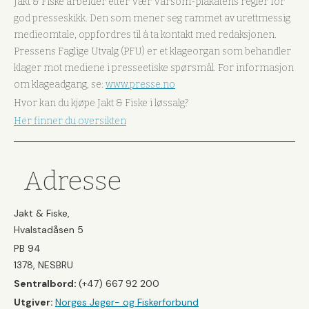
Jakt & Fiske arbeider etter Vær Varsom-plakatens regler for
god presseskikk. Den som mener seg rammet av urettmessig
medieomtale, oppfordres til å ta kontakt med redaksjonen.
Pressens Faglige Utvalg (PFU) er et klageorgan som behandler
klager mot mediene i presseetiske spørsmål. For informasjon
om klageadgang, se:
www.presse.no
Hvor kan du kjøpe Jakt & Fiske i løssalg?
Her finner du oversikten
Adresse
Jakt & Fiske,
Hvalstadåsen 5
PB 94
1378, NESBRU
Sentralbord:
(+47) 667 92 200
Utgiver:
Norges Jeger- og Fiskerforbund