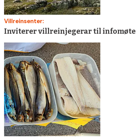
Villreinsenter:
Inviterer villreinjegerar til infomøte