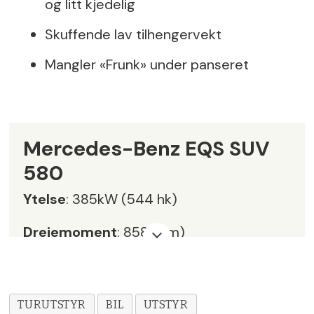
og litt kjedelig
Skuffende lav tilhengervekt
Mangler «Frunk» under panseret
Mercedes-Benz EQS SUV
580
Ytelse
: 385kW (544 hk)
Dreiemoment
: 858 (Nm)
Motor
: Elektrisk, firehjulstrekk, en motor
per aksel
TURUTSTYR
BIL
UTSTYR