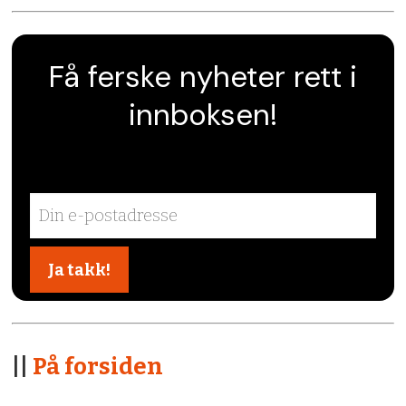
Få ferske nyheter rett i
innboksen!
||
På forsiden