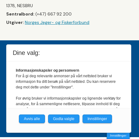
1378, NESBRU
Sentralbord:
(+47) 667 92 200
Utgiver:
Norges Jeger- og Fiskerforbund
Dine valg:
Informasjonskapsler og personvern
For å gi deg relevante annonser på vårt nettsted bruker vi
informasjon fra ditt besøk på vårt nettsted. Du kan reservere
deg mot dette under "Innstillinger".
For øvrig bruker vi informasjonskapsler og lignende verktøy for
Jakt & Fiske er landets største og eldste magasin for
analyse, for å sammenligne nettlesere, tilpasse innhold til deg
jakt- og fiskeinteresserte med 195 000 månedlige
og for å utvikle og tilby nødvendig funksjonalitet. Les mer i vår
lesere og et opplag på rundt 90 000 eksemplarer.
personvernerklæring.
Avvis alle
Godta valgte
Innstillinger
Bladet er en månedlig publikasjon og utgis av Norges
Vi er med i Fagpressen-nettverket. Om du samtykker under, vil
Jeger- og Fiskerforbund.
Meld deg inn her
.
du få relevante annonser på nettstedene til medlemmene i
Innstillinger
nettverket basert på informasjon fra dine besøk på tvers av