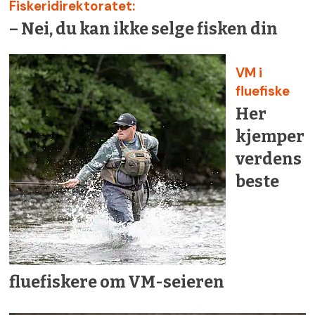
Fiskeridirektoratet:
– Nei, du kan ikke selge fisken din
VM i
fluefiske
Her
kjemper
verdens
beste
fluefiskere om VM-seieren