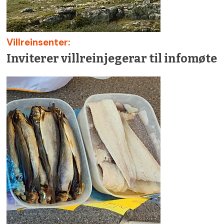
Villreinsenter:
Inviterer villreinjegerar til infomøte