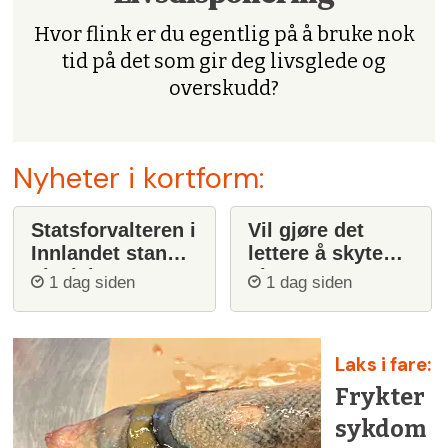
Hvor flink er du egentlig på å bruke nok
tid på det som gir deg livsglede og
overskudd?
Nyheter i kortform:
Statsforvalteren i
Vil gjøre det
Innlandet stanser
lettere å skyte
ulvejakt
ulv
1 dag siden
1 dag siden
Laks i fare:
Frykter
sykdom