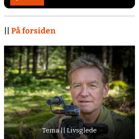
||
På forsiden
Tema || Livsglede