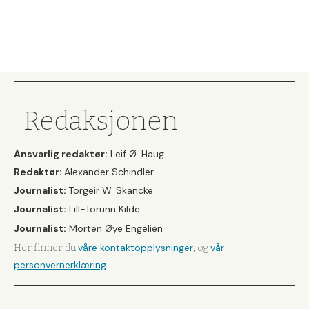
Redaksjonen
Ansvarlig redaktør:
Leif Ø. Haug
Redaktør:
Alexander Schindler
Journalist:
Torgeir W. Skancke
Journalist:
Lill-Torunn Kilde
Journalist:
Morten Øye Engelien
våre kontaktopplysninger
vår
Her finner du
, og
personvernerklæring
.