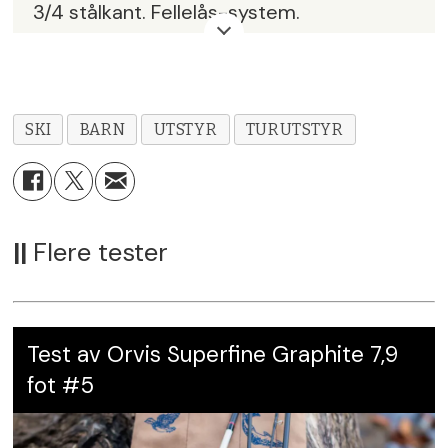
3/4 stålkant. Fellelås-system.
Lengder
: 140, 150, 160 og 170 cm.
Bredde
: 58/48/52 mm.
SKI
BARN
UTSTYR
TURUTSTYR
Materiale og konstruksjon
: Cap-
konstruksjon. Poppel trekjerne.
Binding
: BC eller NNN. Vekt: 1020 g (per
||
Flere tester
par 150 cm).
Pris
: 1999,-
Test av Orvis Superfine Graphite 7,9
Leverandør
: Active Brands
fot #5
AS,
www.asnes.com
Karakter:
6