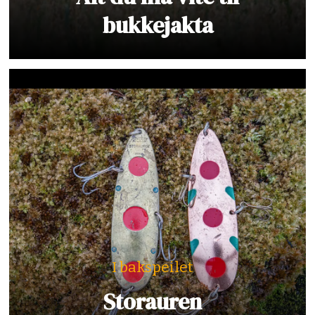
bukkejakta
I bakspeilet
Storauren