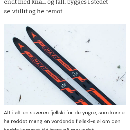
endt med knall og fall, bygges i stedet
selvtillit og heltemot.
Alt i alt en suveren fjellski for de yngre, som kunne
ha reddet mang en vordende fjellski-sjel om den
hadde kommet tidligere på markedet.