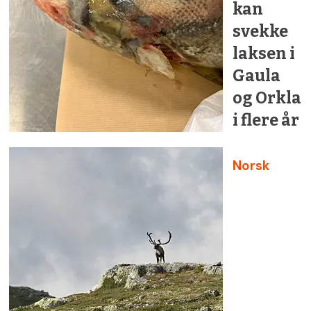
kan
svekke
laksen i
Gaula
og Orkla
i flere år
Norsk