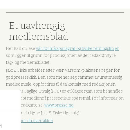
Et uavhengig
medlemsblad
Her kan du lese
vår formålsparagraf og hvilke retningslinjer
som ligger til grunn for produksjonen av det redaktørstyre
fag- og medlemsbladet.
Jakt & Fiske arbeider etter Vær Varsom-plakatens regler for
god presseskikk. Den som mener seg rammet av urettmessig
medieomtale, oppfordres til å ta kontakt med redaksjonen.
Pressens Faglige Utvalg (PFU) er et klageorgan som behandler
klager mot mediene i presseetiske spørsmål. For informasjon
om klageadgang, se:
www.presse.no
Hvor kan du kjøpe Jakt & Fiske i løssalg?
Her finner du oversikten
i