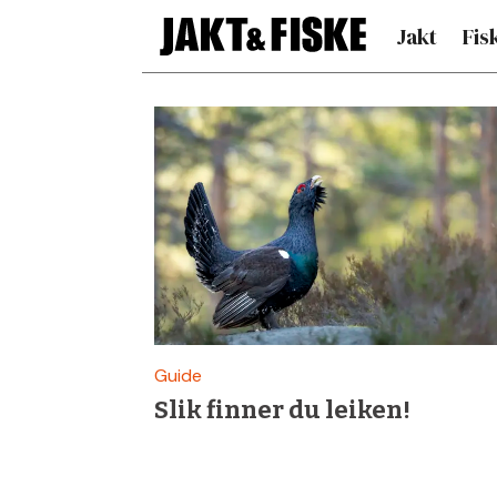
Jakt
Fis
Siste
nytt
om
tiurleik
–
Guide
Slik finner du leiken!
Jakt