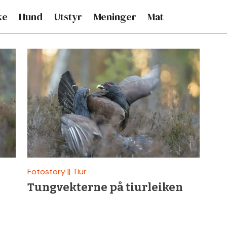
ke
Hund
Utstyr
Meninger
Mat
Fotostory || Tiur
Tungvekterne på tiurleiken